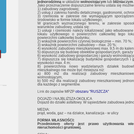
jednorodzinną
w układzie
wolnostojącym
lub
bliźniaczym
.
Jako przeznaczenie dopuszczalne terenu ustala się możliwoś
1) zabudowy zagrodowej;
2) usług z zakresu handlu detalicznego, gastronomii, ochro
3) rzemiosła w zakresie nie wymagającym sporządzeni
środowisko w formie lokalu użytkowego;
W granicach wyznaczonego terenu, w zakresie sposo
warunków zabudowy, ustala się:
1) usługi i rzemiosło należy lokalizować jako wbudowan
lokalu użytkowego o powierzchni całkowitej tego lok
powierzchni całkowitej budynku;
2) wskaźnik powierzchni czynnej biologicznie – min. 70 %;
3) wskaźnik powierzchni zabudowy – max. 20 %;
4) wysokość zabudowy mieszkaniowej max. 9,5 m do kaleni
5) dopuszcza się budowę obiektów gospodarczych, garaży 
6) wysokość zabudowy gospodarczej i garaży wolnostojącyc
7) dopuszcza się lokalizację budynków gospodarczych i
wysokości max. 4 m;
8) powierzchnia nowo wydzielanych działek budow
mieszkalnego nie może być mniejsza niż:
a) 800 m2 dla realizacji zabudowy mieszkaniowej
wolnostojącym,
b) 500 m2 dla realizacji zabudowy mieszkaniowej jednor
dla każdego z segmentów.
Link
do zapisów MPZP
obszaru "RUSZCZA"
DOJAZD I NAJBLIŻSZA OKOLICA
Dojazd do działki asfaltowy. W sąsiedztwie zabudowa jedn
MEDIA:
prąd, woda, gaz – na działce, kanalizacja - w ulicy
FORMA WŁASNOŚCI:
Przedmiotem oferty jest prawo użytkowania wie
nieruchomości gruntowej.