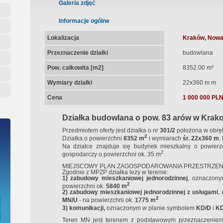
ępna Umowa Notarialna
Galeria zdjęć
Informacje ogólne
Lokalizacja
Kraków, Nowa
Przeznaczenie działki
budowlana
Pow. całkowita [m2]
8352.00 m²
Wymiary działki
22x360 m m
Cena
1 000 000 PL
Działka budowlana o pow. 83 arów w Krak
Przedmiotem oferty jest działka o nr
301/2
położona w obrę
2
Działka o powierzchni
8352
m
i wymiarach
śr. 22x360 m
.
Na działce znajduje się budynek mieszkalny o powier
2
gospodarczy o powierzchni ok. 35 m
.
MIEJSCOWY PLAN ZAGOSPODAROWANIA PRZESTRZE
Zgodnie z MPZP działka leży w terenie:
1) zabudowy mieszkaniowej jednorodzinnej
, oznaczon
2
powierzchni ok.
5840 m
2) z
abudowy mieszkaniowej jednorodzinnej z usługami
,
2
MN/U
- na powierzchni ok.
1775 m
3) komunikacji,
oznaczonym w planie symbolem
KD/D
i
K
Teren MN jest terenem z podstawowym przeznaczeni