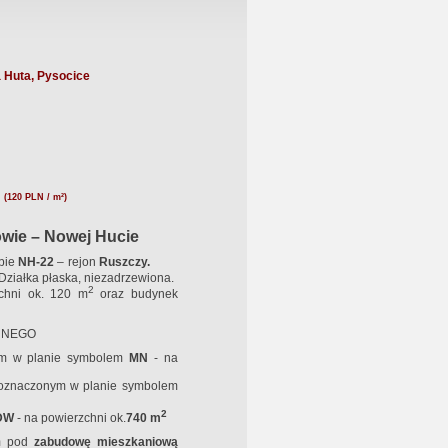
 Huta, Pysocice
N
(120 PLN / m²)
owie – Nowej Hucie
bie
NH-22
–
rejon
Ruszczy.
 Działka płaska, niezadrzewiona.
2
zchni ok. 120 m
oraz budynek
NNEGO
ym w planie symbolem
MN
- na
 oznaczonym w planie symbolem
2
DW
- na powierzchni ok.
7
40 m
em pod
zabudowę mieszkaniową