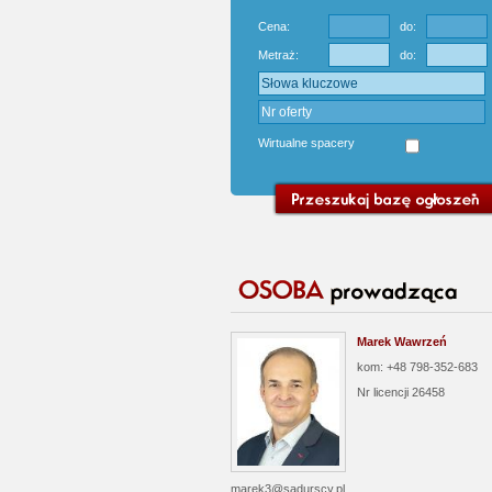
Cena:
do:
Metraż:
do:
Wirtualne spacery
Marek Wawrzeń
kom: +48 798-352-683
Nr licencji
26458
marek3@sadurscy.pl