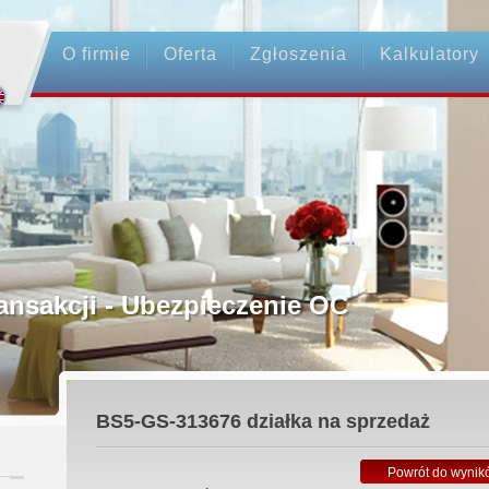
O firmie
Oferta
Zgłoszenia
Kalkulatory
rednictwo
ansakcji - Ubezpieczenie OC
ośrednicy
BS5-GS-313676
działka na sprzedaż
 Zadatku
Powrót do wynik