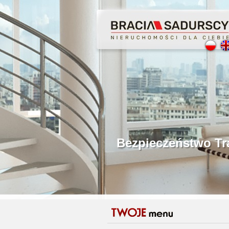
Profesjonalne Poś
Bezpieczeństwo Tr
Licencjonowani P
Gwarancja Zwrotu