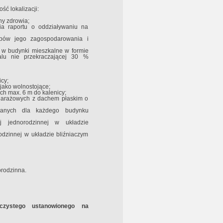
ć lokalizacji:
ny zdrowia;
a raportu o oddziaływaniu na
bów jego zagospodarowania i
e w budynki mieszkalne w formie
alu nie przekraczającej 30 %
cy;
jako wolnostojące;
h max. 6 m do kalenicy;
 garażowych z dachem płaskim o
lanych dla każdego budynku
 jednorodzinnej w układzie
odzinnej w układzie bliźniaczym
orodzinna.
czystego ustanowionego na