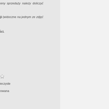
ceny sprzedaży należy doliczyć
ji
(widoczne
na jednym ze zdjęć
ci.
ieczyste
rowana