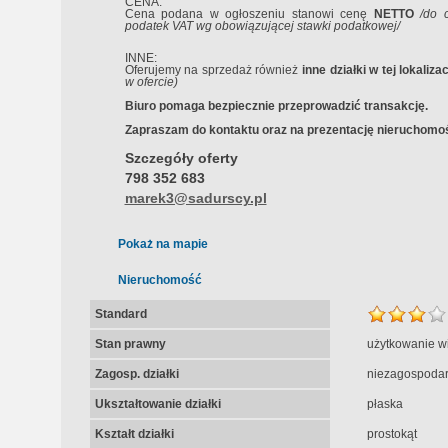
CENA:
Cena podana w ogłoszeniu stanowi cenę
NETTO
/do 
podatek VAT wg obowiązującej stawki podatkowej/
INNE:
Oferujemy na sprzedaż również
inne działki w tej lokalizac
w ofercie
)
Biuro pomaga bezpiecznie przeprowadzić transakcję.
Zapraszam do kontaktu oraz na prezentację nieruchomoś
Szczegóły oferty
798 352 683
marek3@sadurscy.pl
Pokaż na mapie
Nieruchomość
Standard
Stan prawny
użytkowanie w
Zagosp. działki
niezagospoda
Ukształtowanie działki
płaska
Kształt działki
prostokąt