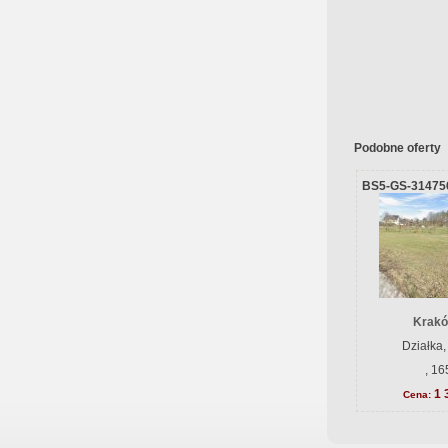
Podobne oferty
BS5-GS-31475
Krakó
Działka,
, 16
1 
Cena: