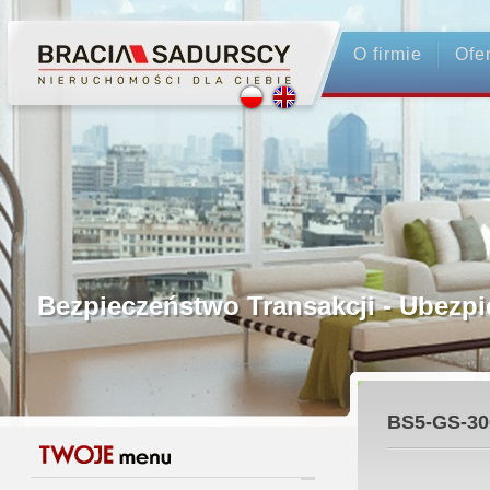
O firmie
Ofe
Profesjonalne Pośrednictwo
Bezpieczeństwo Transakcji - Ubez
Licencjonowani Pośrednicy
BS5-GS-30
Gwarancja Zwrotu Zadatku