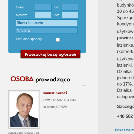
budynkó
Cena:
do:
30
do
45
Metraż:
do:
Sporząd
kondygn
użytko
powierz
Wirtualne spacery
łazienk
(komórk
użytkow
łazienki
Działka
jednoro
do
17%
,
Działka
Dariusz Kornaś
usługowe
kom: +48 502-104-545
Sz
czegó
Nr licencji
22629
+48 502
Pokaż na m
darek2@sadurscy.pl