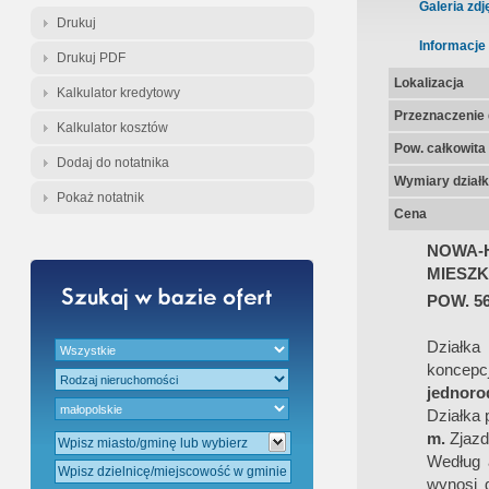
Gratis - Przedwstępna Umowa Nota
Galeria zdj
Drukuj
Informacje
Drukuj PDF
Lokalizacja
Kalkulator kredytowy
Przeznaczenie d
Kalkulator kosztów
Pow. całkowita
Dodaj do notatnika
Wymiary działk
Pokaż notatnik
Cena
NOWA-
MIESZ
POW. 5
Działka
koncepc
jednoro
Działka 
m.
Zjazd
Według
wynosi