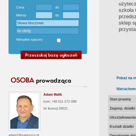
użytecz
Cena:
do:
szkoła 
Metraż:
do:
przedsz
sklep 
przysta
Wirtualne spacery
Pokaż na m
Nieruchom
Adam Malik
Stan prawny
kom: +48 511-272-088
Zagosp. działki
Nr licencji
28021
Ukształtowanie 
Kształt działki
adam2@sadurscy.pl
Ogrodzenie dzia