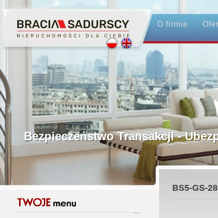
O firmie
Ofe
Profesjonalne Pośrednictwo
Bezpieczeństwo Transakcji - Ubez
Licencjonowani Pośrednicy
BS5-GS-28
Gwarancja Zwrotu Zadatku