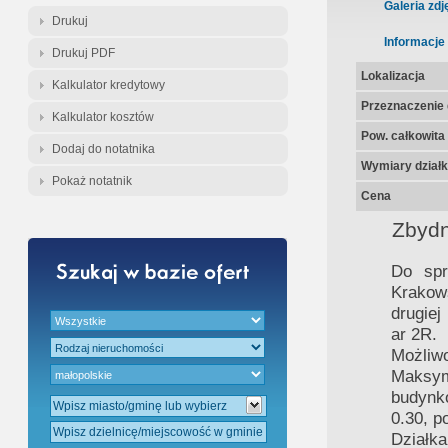
Gratis - Przedwstępna Umowa Nota
Galeria zdj
Drukuj
Informacje
Drukuj PDF
Lokalizacja
Kalkulator kredytowy
Przeznaczenie d
Kalkulator kosztów
Pow. całkowita
Dodaj do notatnika
Wymiary działk
Pokaż notatnik
Cena
Zbydn
Do spr
Krakow
drugiej
ar 2R.
Możliw
Maksy
budynk
0.30, p
Działk