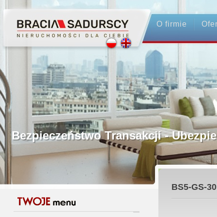
O firmie
Ofe
Profesjonalne Pośrednictwo
Bezpieczeństwo Transakcji - Ubez
Licencjonowani Pośrednicy
BS5-GS-30
Gwarancja Zwrotu Zadatku