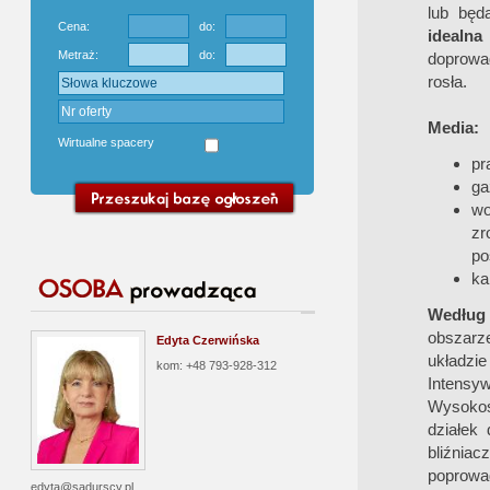
lub będ
Cena:
do:
idealna
Metraż:
do:
doprowad
rosła.
Media:
Wirtualne spacery
pr
ga
wo
zr
po
ka
Według
obszarz
Edyta Czerwińska
układzie
kom: +48 793-928-312
Intensy
Wysokoś
działek
bliźniac
poprowad
edyta@sadurscy.pl