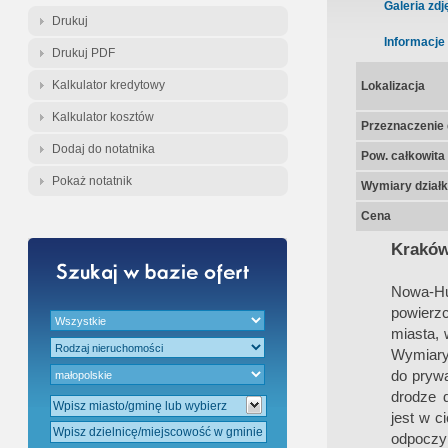
Gratis - Przedwstępna Umowa Nota
Galeria zdj
Drukuj
Informacje
Drukuj PDF
Kalkulator kredytowy
Lokalizacja
Kalkulator kosztów
Przeznaczenie d
Dodaj do notatnika
Pow. całkowita
Pokaż notatnik
Wymiary działk
Cena
Kraków
Nowa-H
powierz
miasta, 
Wymiary
do prywa
drodze d
jest w c
odpoczy