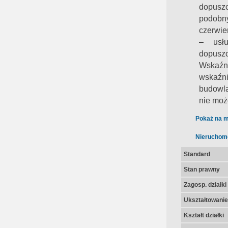
dopuszc
podobny
czerwien
– usłu
dopuszc
Wskaźni
wskaźni
budowla
nie moż
Pokaż na m
Nieruchom
Standard
Stan prawny
Zagosp. działki
Ukształtowanie 
Kształt działki