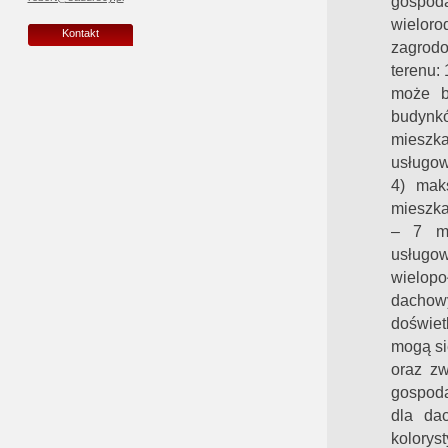
gospod
wieloro
Kontakt
zagrodo
terenu:
może b
budynkó
mieszka
usługow
4) mak
mieszka
– 7 m;
usługo
wielop
dachow
doświet
mogą si
oraz zw
gospoda
dla da
kolory