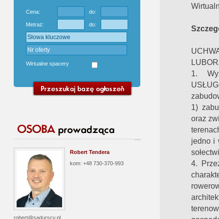
Wirtual
Cena:
do:
Metraż:
do:
Szczegó
UCHWA
LUBORZY
Wirtualne spacery
1. Wy
USŁUG
zabudow
1) zab
oraz zw
terena
jedno i
sołectw
Robert Tendera
4. Prze
kom: +48 730-370-993
charakt
rowerow
architek
terenow
robert@sadurscy.pl