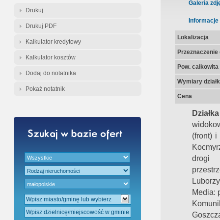
Gratis - Przedwstępna Umowa Nota
Galeria zdj
Drukuj
Informacje
Drukuj PDF
Lokalizacja
Kalkulator kredytowy
Przeznaczenie d
Kalkulator kosztów
Pow. całkowita
Dodaj do notatnika
Wymiary działk
Pokaż notatnik
Cena
Działk
widokow
(front)
Kocmyrz
drogi 
przest
Luborz
Media: 
Komuni
Goszcz