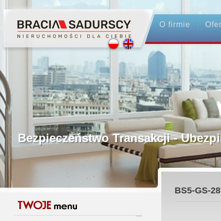
O firmie
Ofe
Profesjonalne Pośrednictwo
Bezpieczeństwo Transakcji - Ubez
Licencjonowani Pośrednicy
BS5-GS-28
Gwarancja Zwrotu Zadatku