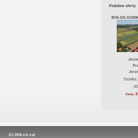
Podobne oferty
BS5-GS-31589
Jerz
Prz
Jerz
Działka,
, 9
3
Cena:
(C) 2026
a-b-s.pl