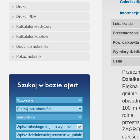
Gratis - Przedwstępna Umowa Nota
Galeria zdj
Drukuj
Informacje
Drukuj PDF
Lokalizacja
Kalkulator kredytowy
Przeznaczenie d
Kalkulator kosztów
Pow. całkowita
Dodaj do notatnika
Wymiary działk
Pokaż notatnik
Cena
Przeczn
Działka
Piękna
gminie 
obwodni
100 m d
rolna
przes
ZAGRO
całości