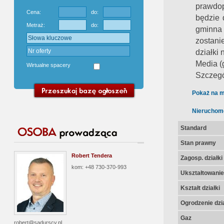
prawdop
Cena:
do:
będzie 
Metraż:
do:
gminna 
zostani
działki
Media (g
Wirtualne spacery
Szczegó
Pokaż na m
Nieruchom
Standard
Stan prawny
Robert Tendera
Zagosp. działki
kom: +48 730-370-993
Ukształtowanie 
Kształt działki
Ogrodzenie dzia
Gaz
robert@sadurscy.pl