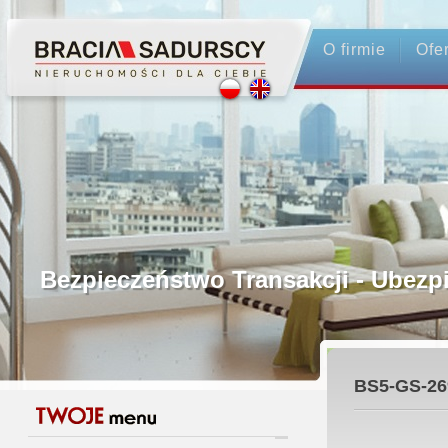
O firmie
Ofe
Profesjonalne Pośrednictwo
Bezpieczeństwo Transakcji - Ubez
Licencjonowani Pośrednicy
BS5-GS-26
Gwarancja Zwrotu Zadatku