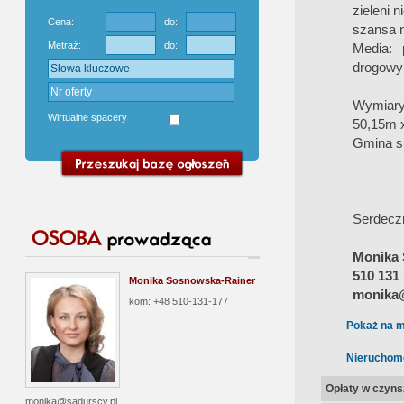
zieleni 
Cena:
do:
szansa n
Metraż:
do:
Media: 
drogowy
Wymiary
Wirtualne spacery
50,15m x
Gmina su
Serdecz
Monika 
510 131
Monika Sosnowska-Rainer
monika@
kom: +48 510-131-177
Pokaż na m
Nieruchom
Opłaty w czyns
monika@sadurscy.pl