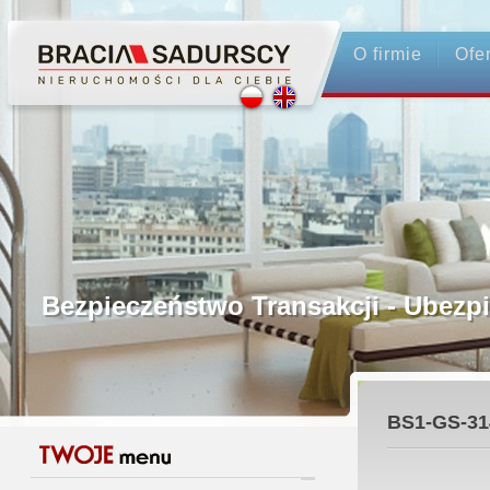
O firmie
Ofe
Profesjonalne Pośrednictwo
Bezpieczeństwo Transakcji - Ubez
Licencjonowani Pośrednicy
BS1-GS-31
Gwarancja Zwrotu Zadatku