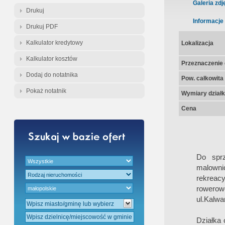
Gratis - Przedwstępna Umowa Nota
Galeria zdj
Drukuj
Informacje
Drukuj PDF
Kalkulator kredytowy
Lokalizacja
Kalkulator kosztów
Przeznaczenie d
Dodaj do notatnika
Pow. całkowita
Pokaż notatnik
Wymiary działk
Cena
Do spr
malownic
rekreac
rowerow
ul.Kalwar
Działka 