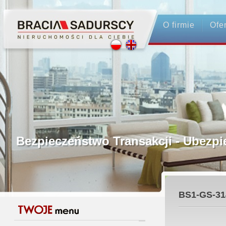
O firmie
Ofe
Profesjonalne Pośrednictwo
Bezpieczeństwo Transakcji - Ubez
Licencjonowani Pośrednicy
BS1-GS-31
Gwarancja Zwrotu Zadatku