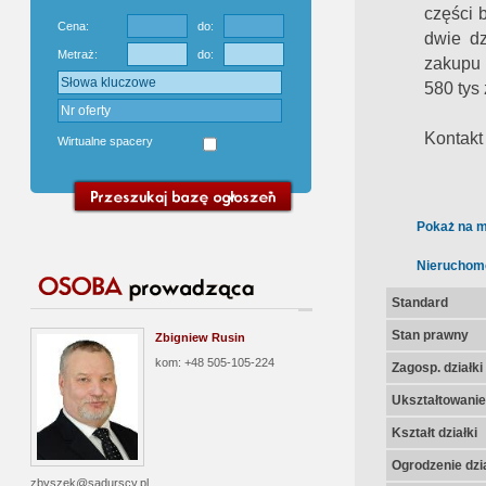
części 
Cena:
do:
dwie dz
Metraż:
do:
zakupu 
580 tys 
Kontakt
Wirtualne spacery
Pokaż na m
Nieruchom
Standard
Stan prawny
Zbigniew Rusin
kom: +48 505-105-224
Zagosp. działki
Ukształtowanie 
Kształt działki
Ogrodzenie dzia
zbyszek@sadurscy.pl