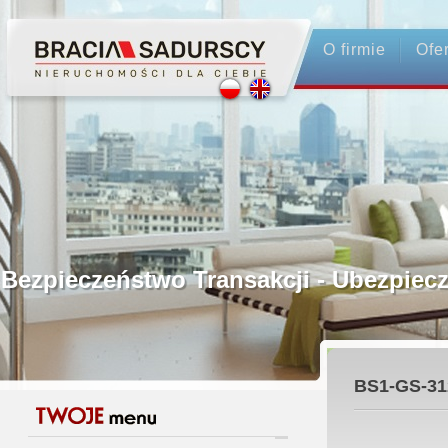
O firmie
Ofe
Profesjonalne Pośrednictwo
Bezpieczeństwo Transakcji - Ubezp
Licencjonowani Pośrednicy
BS1-GS-31
Gwarancja Zwrotu Zadatku