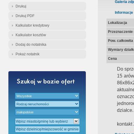
Gratis - Przedwstępna Umowa Notar
Galeria zdj
Drukuj
Informacje
Drukuj PDF
Lokalizacja
Kalkulator kredytowy
Przeznaczenie d
Kalkulator kosztów
Pow. całkowita
Dodaj do notatnika
Wymiary działk
Pokaż notatnik
Cena
Do sprz
15 arów
86x86x2
aktual
oznacz
jednoro
działce.
kontakt