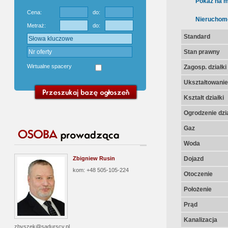
Pokaż na m
Cena:
do:
Nieruchom
Metraż:
do:
Standard
Stan prawny
Wirtualne spacery
Zagosp. działki
Ukształtowanie 
Kształt działki
Ogrodzenie dzia
Gaz
Woda
Zbigniew Rusin
Dojazd
kom: +48 505-105-224
Otoczenie
Położenie
Prąd
Kanalizacja
zbyszek@sadurscy.pl