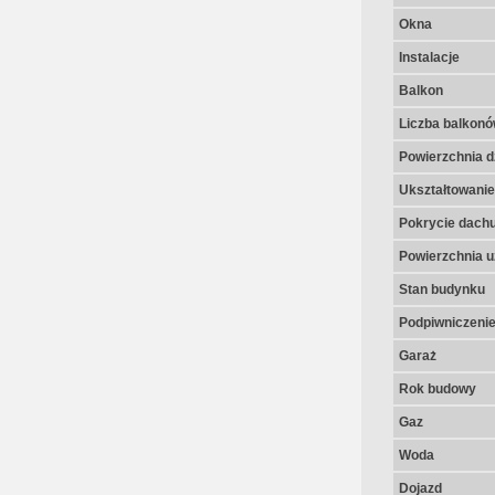
Okna
Instalacje
Balkon
Liczba balkon
Powierzchnia dz
Ukształtowanie 
Pokrycie dach
Powierzchnia u
Stan budynku
Podpiwniczeni
Garaż
Rok budowy
Gaz
Woda
Dojazd