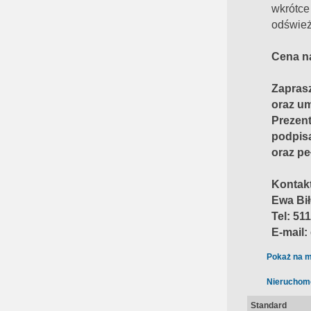
wkrótce
odśwież
Cena n
Zapras
oraz um
Prezen
podpis
oraz pe
Kontakt
Ewa Bi
Tel: 51
E-mail
Pokaż na m
Nieruchom
Standard