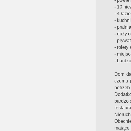
- powie
- 10 ni
- 4 łazi
- kuchn
- pralni
- duży 
- prywa
- rolet
- miejs
- bardz
Dom daj
czemu p
potrzeb
Dodatk
bardzo 
restaura
Nieruch
Obecni
mające 