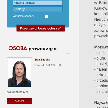
w Bibic
Krakow
komunik
Wirtualne spacery
Nieruch
dużym p
zarówno
prowadz
Możliw
- siedzi
- biura,
Ewa Biłocha
- hostel,
kom: +48 511-272-188
- najem
- szkoł
- przeds
- gabine
- dział
ewa@sadurscy.pl
Kontakt
Najważn