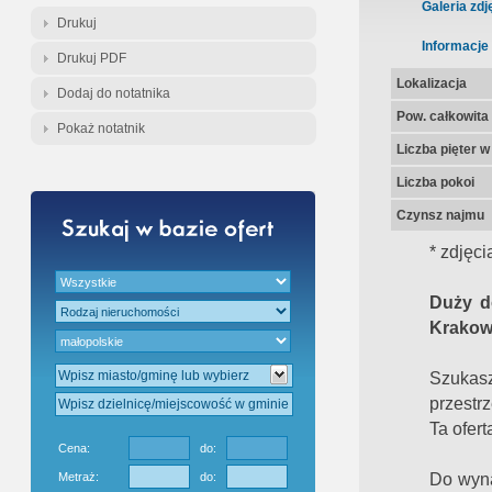
Gratis - Przedwstępna Umowa Nota
Galeria zdj
Drukuj
Informacje
Drukuj PDF
Lokalizacja
Dodaj do notatnika
Pow. całkowita
Pokaż notatnik
Liczba pięter 
Liczba pokoi
Czynsz najmu
* zdjęc
Duży d
Krakow
Szukasz
przestr
Ta ofer
Cena:
do:
Do wyna
Metraż:
do: