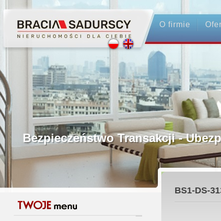
O firmie
Ofe
Profesjonalne Pośrednictwo
Bezpieczeństwo Transakcji - Ubez
Licencjonowani Pośrednicy
BS1-DS-31
Gwarancja Zwrotu Zadatku