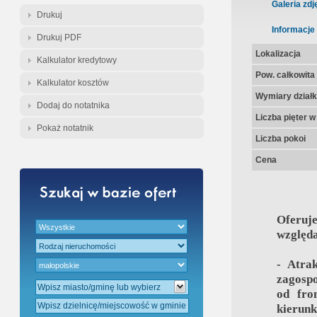
Gratis - Przedwstępna Umowa Nota
Galeria zdj
Drukuj
Informacje
Drukuj PDF
Lokalizacja
Kalkulator kredytowy
Pow. całkowita
Kalkulator kosztów
Wymiary działk
Dodaj do notatnika
Liczba pięter 
Pokaż notatnik
Liczba pokoi
Cena
Oferuj
względa
- Atra
zagosp
od fro
kierunk