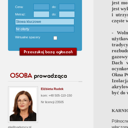
jest mo
Cena:
do:
jest wy
i utrz
Metraż:
do:
częste 
- Woln
Wirtualne spacery
użytk
tradycy
rozbud
gazowy
Dach w
ocynkow
Okna P
Izolac
akrylo
Elżbieta Rudek
być do 
kom: +48 505-110-150
Nr licencji
23505
KARNIO
Północn
włączon
ela@sadurscy.pl