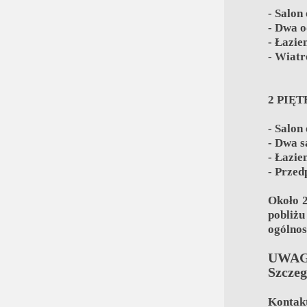
- Salon
- Dwa o
- Łazie
- Wiatr
2 PIĘ
- Salon
- Dwa s
- Łazie
- Przed
Około 2
pobli
ogólno
UWAGA
Szczeg
Kontakt