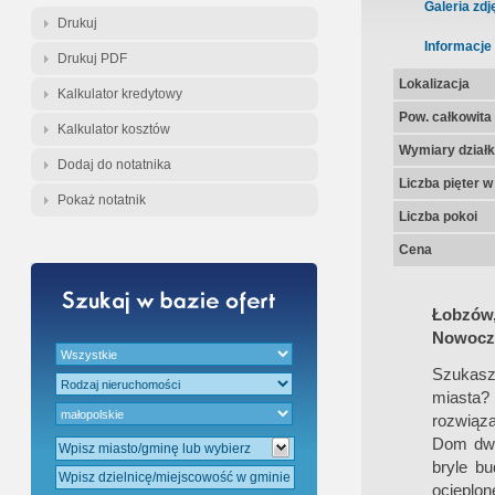
Gratis - Przedwstępna Umowa Nota
Galeria zdj
Drukuj
Informacje
Drukuj PDF
Lokalizacja
Kalkulator kredytowy
Pow. całkowita
Kalkulator kosztów
Wymiary działk
Dodaj do notatnika
Liczba pięter 
Pokaż notatnik
Liczba pokoi
Cena
Łobzów
Nowocze
Szukasz 
miasta?
rozwiąza
Dom dwu
bryle b
ocieplo