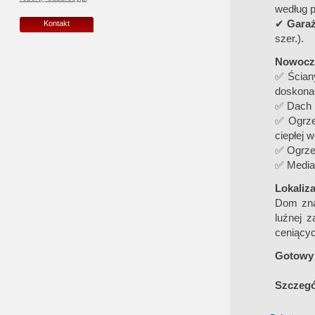
według p
✔
Garaż
Kontakt
szer.).
Nowocze
✅ Ściany
doskonał
✅ Dach 
✅ Ogrze
ciepłej 
✅ Ogrze
✅ Media
Lokaliza
Dom znaj
luźnej z
ceniącyc
Gotowy 
Szczegó