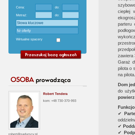
szybowe
Cena:
do:
ciepłej
Metraż:
do:
ekogro
parteru
podłogow
wykończ
Wirtualne spacery
przestro
przedpok
zawiera 
Garaż d
pilota o
na pilota
Dom jed
do użytk
Robert Tendera
powierz
kom: +48 730-370-993
Funkcjo
✔
Part
oddzielna
✔
Podda
✔
Podp
robert@sadurscy.pl