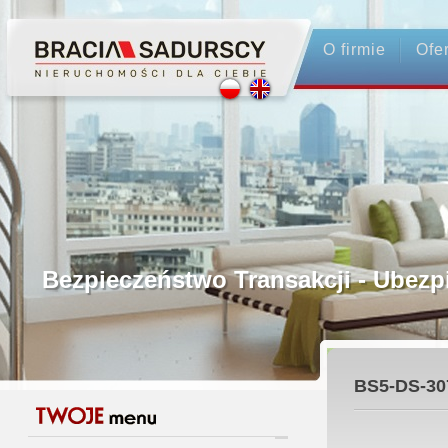
O firmie
Ofe
Profesjonalne Pośrednictwo
Bezpieczeństwo Transakcji - Ubez
Licencjonowani Pośrednicy
BS5-DS-30
Gwarancja Zwrotu Zadatku