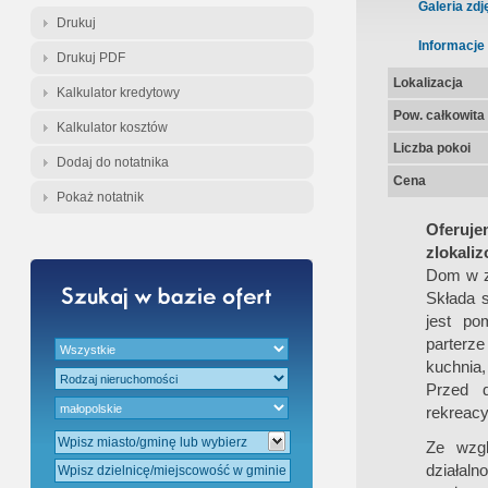
Gratis - Przedwstępna Umowa Nota
Galeria zdj
Drukuj
Informacje
Drukuj PDF
Lokalizacja
Kalkulator kredytowy
Pow. całkowita
Kalkulator kosztów
Liczba pokoi
Dodaj do notatnika
Cena
Pokaż notatnik
Oferuje
zlokali
Dom w za
Składa s
jest po
parterze
kuchnia,
Przed 
rekreacy
Ze wzgl
działaln