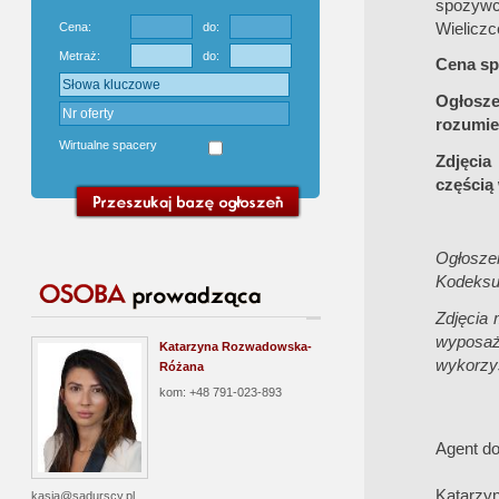
spożywcz
Wieliczc
Cena:
do:
Metraż:
do:
Cena spr
Ogłosz
rozumie
Wirtualne spacery
Zdjęcia
częścią
Ogłoszen
Kodeksu
Zdjęcia 
wyposaż
Katarzyna Rozwadowska-
wykorzys
Różana
kom: +48 791-023-893
Agent do
Katarzy
kasia@sadurscy.pl