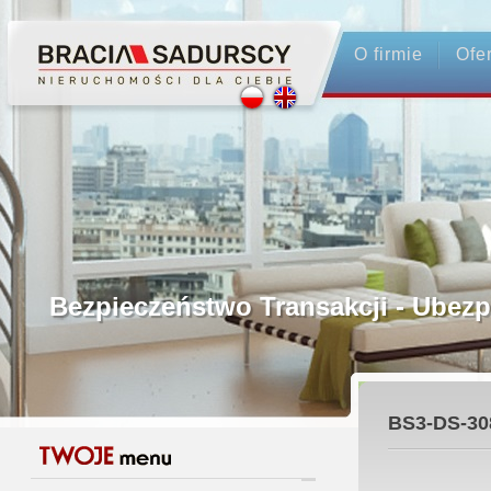
O firmie
Ofe
Profesjonalne Pośrednictwo
Bezpieczeństwo Transakcji - Ubez
Licencjonowani Pośrednicy
BS3-DS-30
Gwarancja Zwrotu Zadatku