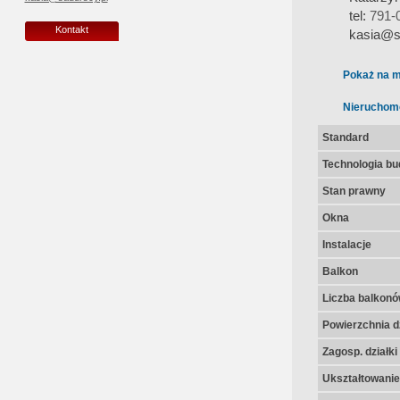
tel:
791-
Kontakt
kasia@s
Pokaż na m
Nieruchom
Standard
Technologia b
Stan prawny
Okna
Instalacje
Balkon
Liczba balkon
Powierzchnia dz
Zagosp. działki
Ukształtowanie 