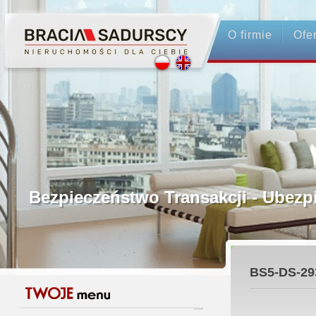
O firmie
Ofe
Profesjonalne Pośrednictwo
Bezpieczeństwo Transakcji - Ubez
Licencjonowani Pośrednicy
BS5-DS-29
Gwarancja Zwrotu Zadatku