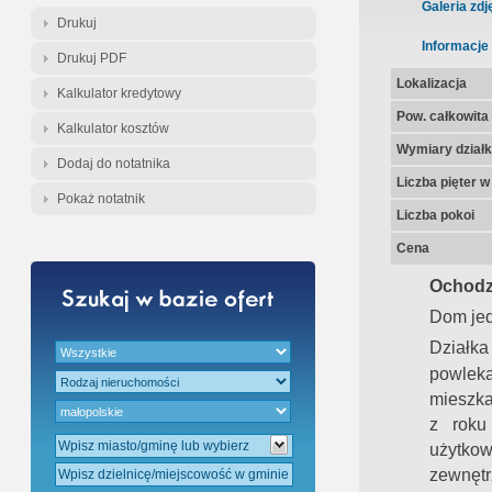
Gratis - Przedwstępna Umowa Nota
Galeria zdj
Drukuj
Informacje
Drukuj PDF
Lokalizacja
Kalkulator kredytowy
Pow. całkowita
Kalkulator kosztów
Wymiary działk
Dodaj do notatnika
Liczba pięter 
Pokaż notatnik
Liczba pokoi
Cena
Ochodz
Dom jed
Działk
powlek
mieszka
z roku
użytko
zewnętr