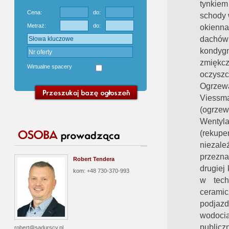
tynkie
Cena:
do:
schody 
okienn
Metraż:
do:
dachów
kondyg
zmiękc
Wirtualne spacery
oczyszc
Ogrzewa
Viessm
(ogrze
Went
(rekupe
niezale
przezna
Robert Tendera
drugiej
kom: +48 730-370-993
w tech
cerami
podjaz
wodocią
public
robert@sadurscy.pl