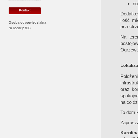
no
Kontakt
Dodatko
ilość m
Osoba odpowiedzialna
przestrz
Nr licencji:
803
Na tere
postojow
Ogrzewan
Lokaliza
Położe
infrastr
oraz ko
spokojne
na co dz
To dom k
Zaprasza
Karolin