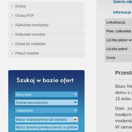
Gratis - Przedwstępna Umowa Nota
Galeria zdj
Drukuj
Informacje
Drukuj PDF
Lokalizacja
Kalkulator kredytowy
Pow. całkowita
Kalkulator kosztów
Liczba pięter 
Dodaj do notatnika
Liczba pokoi
Pokaż notatnik
Cena
Przes
Biuro Ni
domu o p
15 arów.
Dom zos
trwałyc
moderniz
W ramac