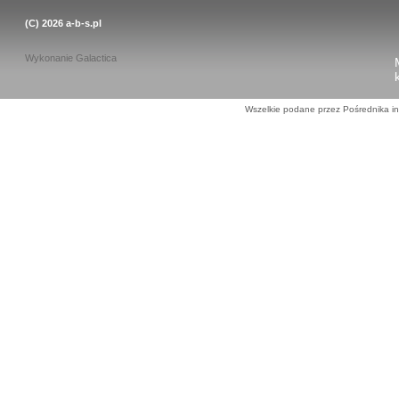
(C) 2026
a-b-s.pl
Wykonanie
Galactica
Wszelkie podane przez Pośrednika in