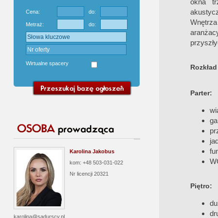
okna tr
akustyc
Cena:
do:
Wnętrza 
Metraż:
do:
aranżacy
przyszłyc
Wirtualne spacery
Rozkład
Parter:
wi
ga
pr
ja
fu
Karolina Jakobus
W
kom: +48 503-031-022
Nr licencji
20321
Piętro:
du
dr
karolina@sadurscy.pl