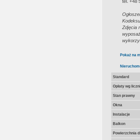
tel. +48
Ogłoszen
Kodeksu
Zdjęcia 
wyposaż
wykorzys
Pokaż na m
Nieruchom
Standard
Opłaty wg licz
Stan prawny
Okna
Instalacje
Balkon
Powierzchnia dz