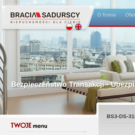
O firmie
Ofe
Profesjonalne Pośrednictwo
Bezpieczeństwo Transakcji - Ubez
Licencjonowani Pośrednicy
BS3-DS-31
Gwarancja Zwrotu Zadatku