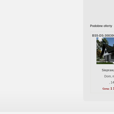
Podobne oferty
BS5-DS-30830
Siepraw
Dom, n
, 1
1 
Cena: