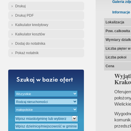
Gratis - Przedwstępna Umowa Nota
Galeria zdj
Drukuj
Informacje
Drukuj PDF
Lokalizacja
Kalkulator kredytowy
Pow. całkowita
Kalkulator kosztów
Wymiary działk
Dodaj do notatnika
Liczba pięter 
Pokaż notatnik
Liczba pokoi
Cena
Wyjąt
Krakow
Oferuje
położony
Wielicki
Wygodne
komunika
przedszk