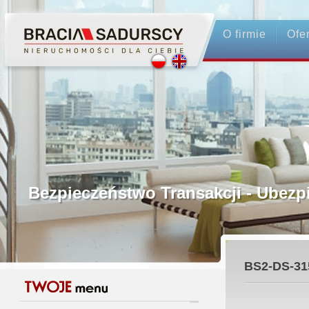
O firmie
Ofe
Profesjonalne Pośrednictwo
Bezpieczeństwo Transakcji - Ubez
Licencjonowani Pośrednicy
BS2-DS-31
Gwarancja Zwrotu Zadatku