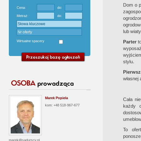
Dom o po
Cena:
do:
zagospo
Metraż:
do:
ogrodzo
ogrodow
lub wiat
Wirtualne spacery
Parter
to
wyposażo
wyjście
stylu.
Pierwsz
własnej 
Marek Popiela
Cała ni
kom: +48 518-967-677
każdy d
dostoso
umeblow
To ofer
ponosz
marek@sadurscy.pl