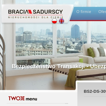
O firmie
Ofe
Profesjonalne Pośrednictwo
Bezpieczeństwo Transakcji - Ubez
Licencjonowani Pośrednicy
BS2-DS-30
Gwarancja Zwrotu Zadatku