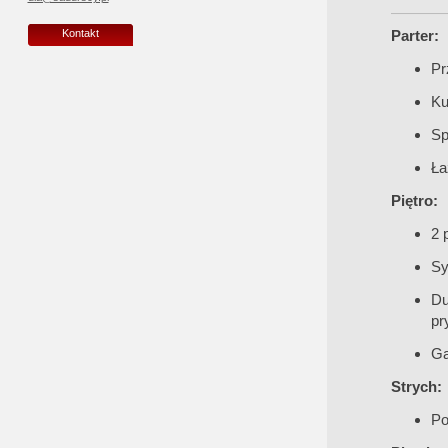
Parter:
Kontakt
Pr
Ku
Sp
Ła
Piętro:
2 
Sy
Du
pr
Ga
Strych:
Po