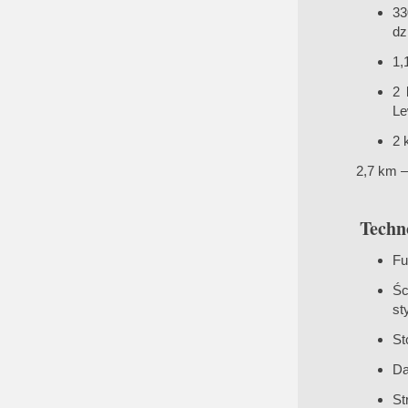
33
dz
1,
2 
Le
2 
2,7 km –
Techno
Fu
Śc
st
St
Da
St