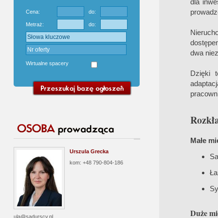
dla inw
prowadze
Cena:
do:
Metraż:
do:
Nierucho
dostępem
dwa niez
Wirtualne spacery
Dzięki 
adaptac
pracowni
Rozkła
Małe mie
Urszula Grecka
Sa
kom: +48 790-804-186
Ła
Sy
Duże mi
ula@sadurscy.pl