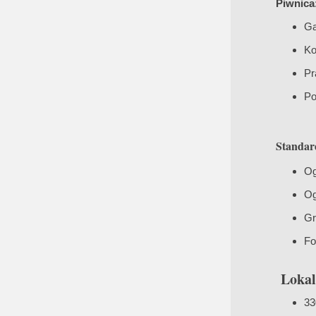
Piwnica
Ga
Ko
Pr
Po
Standar
Og
Og
Gr
Fo
Lokali
33