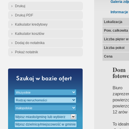
Gratis - Przedwstępna Umowa Nota
Galeria zdj
Drukuj
Informacje
Drukuj PDF
Lokalizacja
Kalkulator kredytowy
Pow. całkowita
Kalkulator kosztów
Liczba pięter 
Dodaj do notatnika
Liczba pokoi
Pokaż notatnik
Cena
Dom z
fotow
Biuro
zapreze
powierzc
powierzc
12 arów 
To ideal