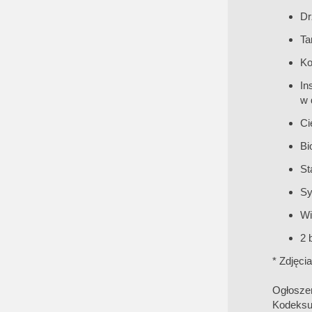
Dr
Ta
Ko
In
w 
Ci
Bi
St
Sy
Wi
2 
* Zdjęci
Ogłoszen
Kodeksu