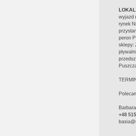
LOKALI
wyjazd 
rynek N
przysta
peron P
sklepy:
pływaln
przedsz
Puszcza
TERMIN
Polecam
Barbara
+48 515
basia@s