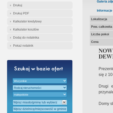
Gratis - Przedwstępna Umowa Nota
Galeria zdj
Drukuj
Informacje
Drukuj PDF
Lokalizacja
Kalkulator kredytowy
Pow. całkowita
Kalkulator kosztów
Liczba pokoi
Dodaj do notatnika
Cena
Pokaż notatnik
NOW
DEW
Prezent
się z 1
Drugi 
przynal
Domy sk