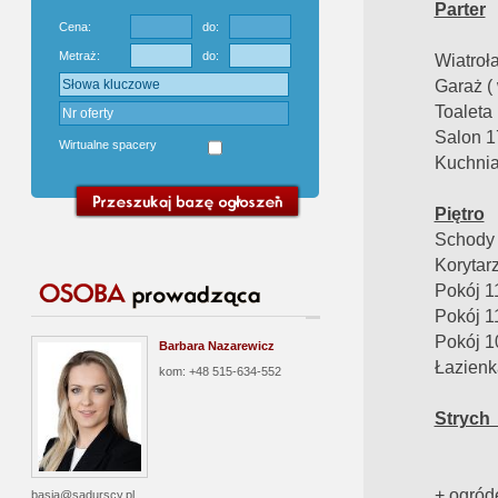
Parter
Cena:
do:
Metraż:
do:
Wiatroł
Garaż (
Toaleta
Salon 
Wirtualne spacery
Kuchni
Piętro
Schody
Korytar
Pokój 1
Pokój 
Pokój 
Barbara Nazarewicz
Łazienk
kom: +48 515-634-552
Strych
+ ogród
basia@sadurscy.pl