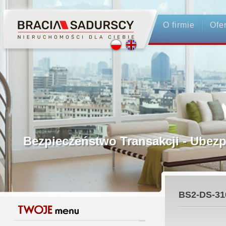
O firmie
Ofe
Profesjonalne Pośrednictwo
Bezpieczeństwo Transakcji - Ubez
Licencjonowani Pośrednicy
BS2-DS-31
Gwarancja Zwrotu Zadatku