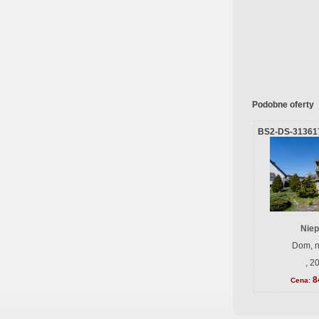
Podobne oferty
BS2-DS-31361
Niep
Dom, n
, 2
8
Cena: