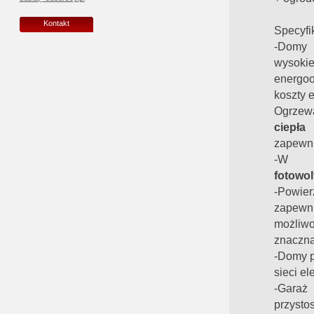
Kontakt
Specyfi
-Domy 
wysokie
energo
koszty e
Ogrz
ciepła
w
zapewni
-W 
fotowol
-Powie
zapewni
możliwo
znaczną
-Domy p
sieci el
-Gara
przysto