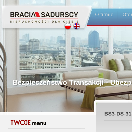
O firmie
Ofe
Profesjonalne Pośrednictwo
Bezpieczeństwo Transakcji - Ubez
Licencjonowani Pośrednicy
BS3-DS-31
Gwarancja Zwrotu Zadatku