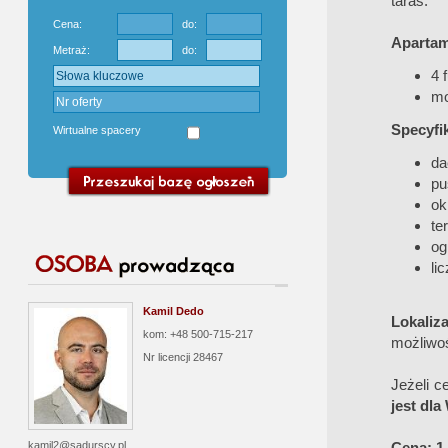
taras.
Cena:
do:
Apartam
Metraż:
do:
4 
mo
Specyfi
Wirtualne spacery
da
pu
ok
te
og
li
Kamil Dedo
Lokali
kom: +48 500-715-217
możliwo
Nr licencji
28467
Jeżeli c
jest dla
Cena:
1
kamil2@sadurscy.pl