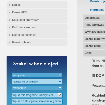
Gratis - Przedwstępna Umowa Nota
Galeria zdj
Drukuj
Informacje
Drukuj PDF
Lokalizacja
Kalkulator kredytowy
Pow. całkowita
Kalkulator kosztów
Wymiary działk
Dodaj do notatnika
Liczba pięter 
Pokaż notatnik
Liczba pokoi
Cena
Biuro N
dom
na 
!!! DO
Prezent
Rozkład
kondygn