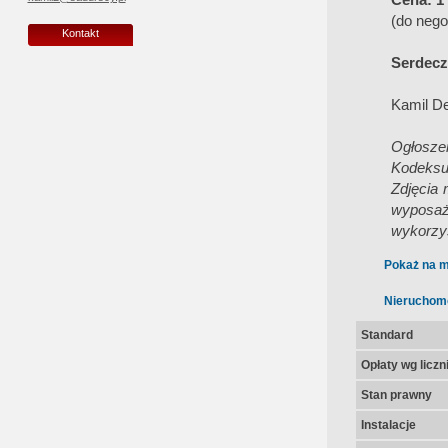
(do nego
Kontakt
Serdecz
Kamil D
Ogłoszen
Kodeksu
Zdjęcia 
wyposaż
wykorzys
Pokaż na m
Nieruchom
Standard
Opłaty wg licz
Stan prawny
Instalacje