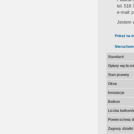
tel. 518
e-mail:
p
Jestem w
Pokaż na m
Nieruchom
Standard
Opłaty wg licz
Stan prawny
Okna
Instalacje
Balkon
Liczba balkon
Powierzchnia dz
Zagosp. działki