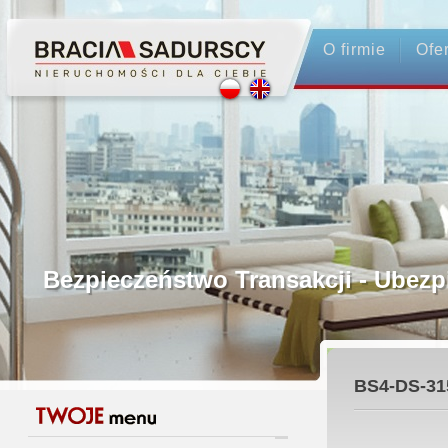
O firmie
Ofe
Profesjonalne Pośrednictwo
Bezpieczeństwo Transakcji - Ubez
Licencjonowani Pośrednicy
BS4-DS-31
Gwarancja Zwrotu Zadatku