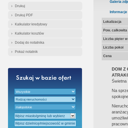
Gratis - Przedwstępna Umowa Nota
Galeria zdj
Drukuj
Informacje
Drukuj PDF
Lokalizacja
Kalkulator kredytowy
Pow. całkowita
Kalkulator kosztów
Liczba pięter 
Dodaj do notatnika
Liczba pokoi
Pokaż notatnik
Cena
DOM Z 
ATRAKC
Świetna 
Na sprze
spokojnej
Nieruch
aranżac
umożliwi
pracowni