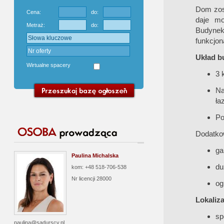
Dom zos
Cena:
do:
daje mo
Metraż:
do:
Budynek 
funkcjon
Układ b
Wirtualne spacery
3 
Na
ła
Po
Dodatko
ga
Paulina Michalska
du
kom: +48 518-706-538
Nr licencji
28000
og
Lokaliza
sp
paulina@sadurscy.pl