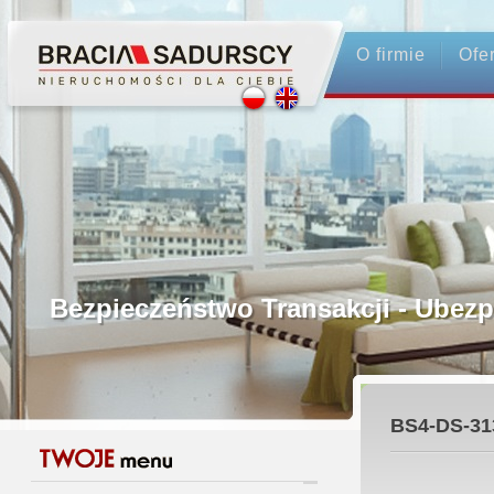
O firmie
Ofe
Profesjonalne Pośrednictwo
Bezpieczeństwo Transakcji - Ubez
Licencjonowani Pośrednicy
BS4-DS-31
Gwarancja Zwrotu Zadatku