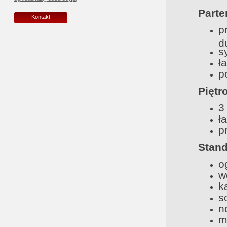
Parte
Kontakt
p
d
s
ł
p
Piętro
3
ł
p
Stand
o
w
k
s
n
m