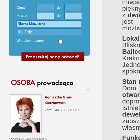
miej
piękn
Cena:
do:
z
dwó
Metraż:
do:
jest
możli
Lokal
Wirtualne spacery
Blis
Balic
Krako
Jedn
spoko
Stan 
Dom 
otwa
Agnieszka Grün-
dopr
Kierzkowska
Istni
kom: +48 507-668-087
dewe
zaos
własn
Funkc
agnieszka2@sadurscy.pl