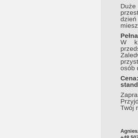
Duże 
przes
dzie
miesz
Pełna
W ki
przeds
Zale
przys
osób 
Cena
stand
Zapra
Przyj
Twój 
Agnies
+48 50