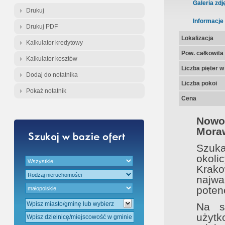
Gratis - Przedwstępna Umowa Nota
Galeria zdj
Drukuj
Informacje
Drukuj PDF
Lokalizacja
Kalkulator kredytowy
Pow. całkowita
Kalkulator kosztów
Liczba pięter 
Dodaj do notatnika
Liczba pokoi
Pokaż notatnik
Cena
Nowo
Moraw
Szuka
okoli
Krak
najwa
poten
Na s
użyt