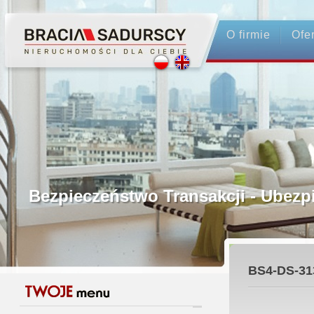
O firmie
Ofe
Profesjonalne Pośrednictwo
Bezpieczeństwo Transakcji - Ubez
Licencjonowani Pośrednicy
BS4-DS-31
Gwarancja Zwrotu Zadatku