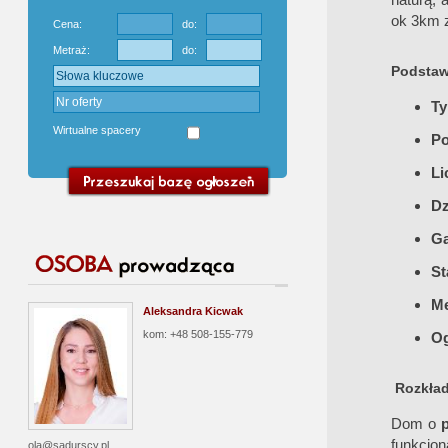
ok 3km z
Cena:
do:
Metraż:
do:
Podstaw
Ty
Wirtualne spacery
Po
Li
Dz
Ga
St
Me
Aleksandra Kicwak
kom: +48 508-155-779
Og
Rozkła
Dom o
funkcjon
ola@sadurscy.pl