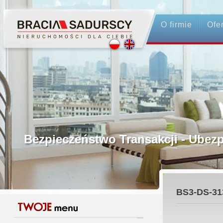
O firmie
Ofe
Profesjonalne Pośrednictwo
Bezpieczeństwo Transakcji - Ubez
Licencjonowani Pośrednicy
BS3-DS-31
Gwarancja Zwrotu Zadatku