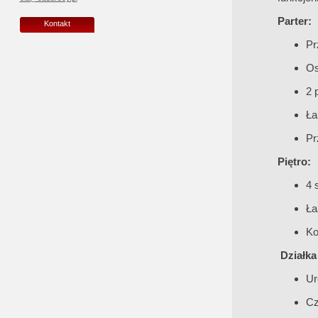
Parter:
Kontakt
Pr
Os
2 
Ła
Pr
Piętro:
4 
Ła
Ko
Działka
Ur
Cz