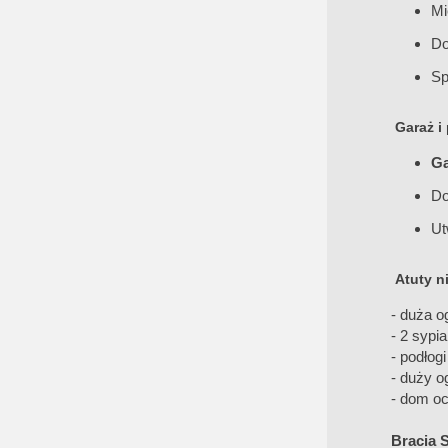
Mi
Do
Sp
Garaż i
Ga
Do
Ut
Atuty n
- duża o
- 2 sypi
- podłog
- duży o
- dom oc
Bracia 