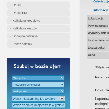
Gratis - Przedwstępna Umowa Nota
Galeria zdj
Drukuj
Informacje
Drukuj PDF
Lokalizacja
Kalkulator kredytowy
Pow. całkowita
Kalkulator kosztów
Wymiary działk
Dodaj do notatnika
Liczba pięter 
Pokaż notatnik
Liczba pokoi
Cena
*Zdjęcia nal
Na sprz
Lokaliza
Łapanów
małopols
naturą, 