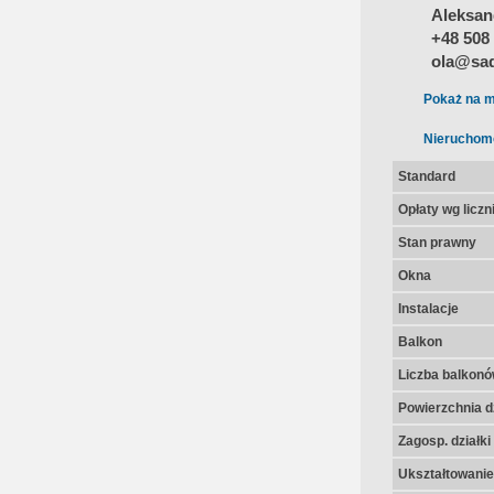
Aleksan
+48 508
ola@sad
Pokaż na m
Nieruchom
Standard
Opłaty wg licz
Stan prawny
Okna
Instalacje
Balkon
Liczba balkon
Powierzchnia dz
Zagosp. działki
Ukształtowanie 