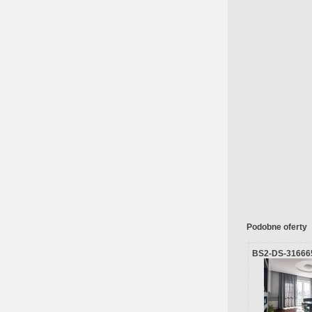
Podobne oferty
BS2-DS-31666