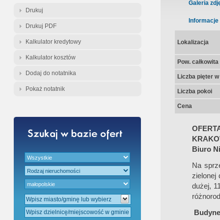
Gwarancja Zwrotu Zadatku
Galeria zdj
Drukuj
Informacje
Drukuj PDF
Gratis - Przedwstępna Umowa Notarial
Kalkulator kredytowy
Lokalizacja
Kalkulator kosztów
Pow. całkowita
Dodaj do notatnika
Liczba pięter 
Pokaż notatnik
Liczba pokoi
Cena
OFERT
KRAKO
Biuro N
Na sprze
zielonej
dużej, 1
różnoro
Budyne