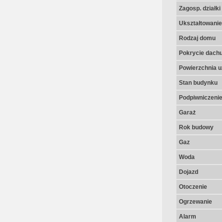
Zagosp. działki
Ukształtowanie 
Rodzaj domu
Pokrycie dach
Powierzchnia u
Stan budynku
Podpiwniczeni
Garaż
Rok budowy
Gaz
Woda
Dojazd
Otoczenie
Ogrzewanie
Alarm