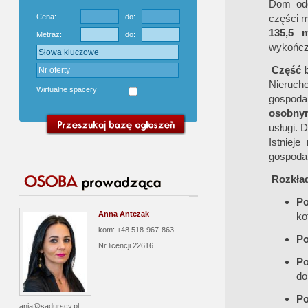
Dom odd
Cena:
do:
części m
135,5 
Metraż:
do:
wykończe
Część 
Nieruch
Wirtualne spacery
gospoda
osobny
usługi. 
Istniej
gospoda
Rozkła
Po
Anna Antczak
ko
kom: +48 518-967-863
Po
Nr licencji
22616
Po
d
Po
ania@sadurscy.pl