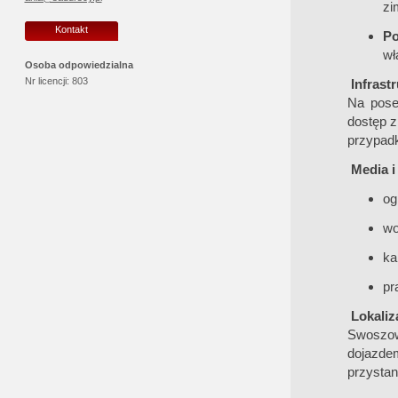
zi
Kontakt
Po
wł
Osoba odpowiedzialna
Nr licencji:
803
Infrast
Na pos
dostęp z
przypadk
Media i 
og
wo
ka
pr
Lokaliz
Swoszow
dojazde
przystan