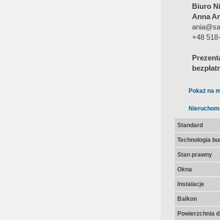
Biuro N
Anna An
ania@sa
+48 518
Prezent
bezpłat
Pokaż na m
Nieruchom
Standard
Technologia b
Stan prawny
Okna
Instalacje
Balkon
Powierzchnia dz