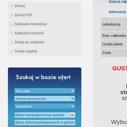
Gratis - Przedwstępna Umowa Nota
Galeria zdj
Drukuj
Informacje
Drukuj PDF
Kalkulator kredytowy
Lokalizacja
Kalkulator kosztów
Pow. całkowita
Dodaj do notatnika
Liczba pokoi
Pokaż notatnik
Cena
GUS
st
s
Wybud