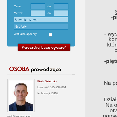
Cena:
do:
Metraż:
do:
-
p
-
wys
Wirtualne spacery
kom
któ
p
-
pięt
Piotr Dziadzio
Na p
kom: +48 515-234-864
Nr licencji
13199
Dzia
Na o
ot
goto
piotr@sadurscy.pl