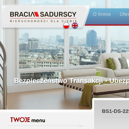
O firmie
Ofe
Profesjonalne Pośrednictwo
Bezpieczeństwo Transakcji - Ubez
Licencjonowani Pośrednicy
BS1-DS-22
Gwarancja Zwrotu Zadatku