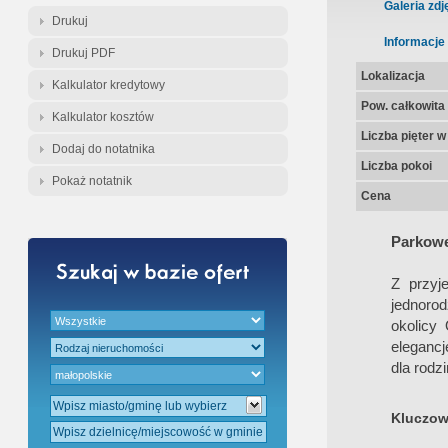
Gratis - Przedwstępna Umowa Nota
Galeria zdj
Drukuj
Informacje
Drukuj PDF
Lokalizacja
Kalkulator kredytowy
Pow. całkowita
Kalkulator kosztów
Liczba pięter 
Dodaj do notatnika
Liczba pokoi
Pokaż notatnik
Cena
Parkowe
Z przyj
jednoro
okolicy
elegancj
dla rodz
Kluczow