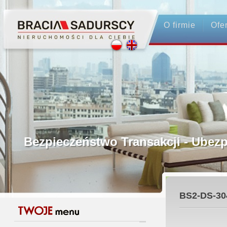
O firmie
Ofe
Profesjonalne Pośrednictwo
Bezpieczeństwo Transakcji - Ubez
Licencjonowani Pośrednicy
BS2-DS-30
Gwarancja Zwrotu Zadatku