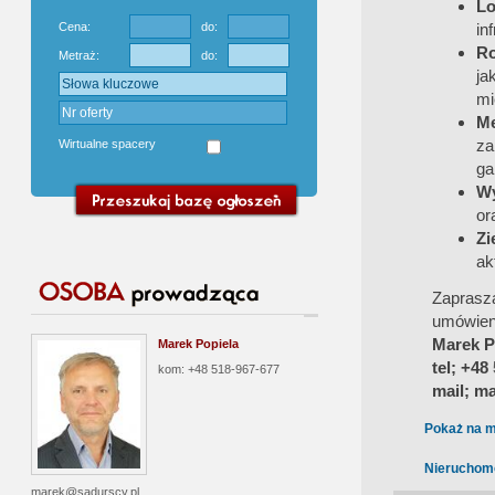
Lo
Cena:
do:
in
Ro
Metraż:
do:
ja
mi
Me
za
Wirtualne spacery
ga
Wy
or
Zi
ak
Zaprasz
umówien
Marek P
Marek Popiela
tel; +48
kom: +48 518-967-677
mail; m
Pokaż na m
Nieruchom
marek@sadurscy.pl