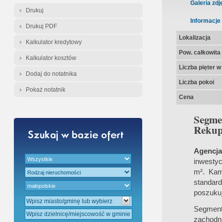
Gratis - Przedwstępna Umowa Nota
Galeria zdj
Drukuj
Informacje
Drukuj PDF
Lokalizacja
Kalkulator kredytowy
Pow. całkowita
Kalkulator kosztów
Liczba pięter 
Dodaj do notatnika
Liczba pokoi
Pokaż notatnik
Cena
Segm
Rekupe
Agencj
inwesty
m². Kam
standard
poszukuj
Segmenty
zachodni