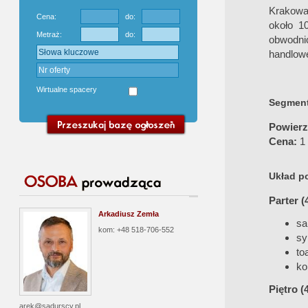
Krakowa
Cena:
do:
około 1
Metraż:
do:
obwodni
handlowe
Wirtualne spacery
Segment
Powierz
Cena:
1 
Układ p
Parter (
Arkadiusz Zemła
sa
kom: +48 518-706-552
sy
to
ko
Piętro (
arek@sadurscy.pl