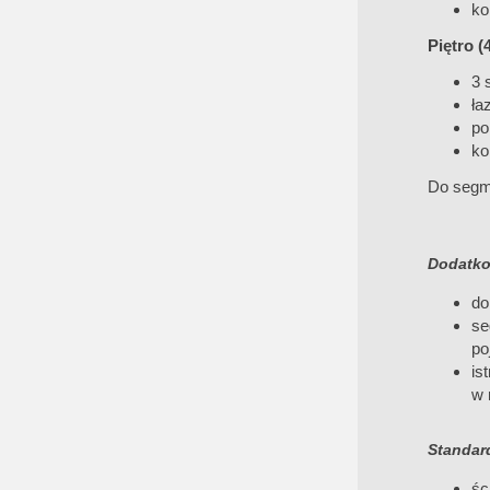
ko
Piętro (
3 
ła
po
ko
Do segme
Dodatko
do
se
po
is
w 
Standar
śc