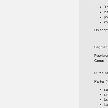
3 
ła
po
ko
Do segme
Segment
Powierz
Cena:
1 
Układ p
Parter (
sa
sy
to
ko