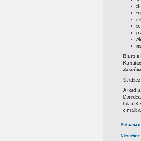
ok
og
re
oc
pr
wi
in
Biuro ni
Kupując
Zakończ
Serdeczn
Arkadiu
Doradca
tel. 518
e-mail:
a
Pokaż na m
Nieruchom