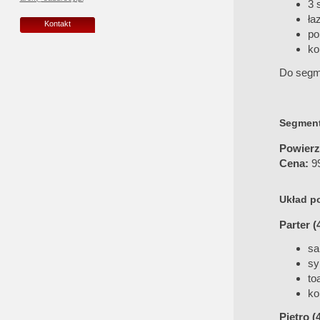
3 
ła
Kontakt
po
ko
Do segme
Segment
Powierz
Cena:
99
Układ p
Parter (
sa
sy
to
ko
Piętro (