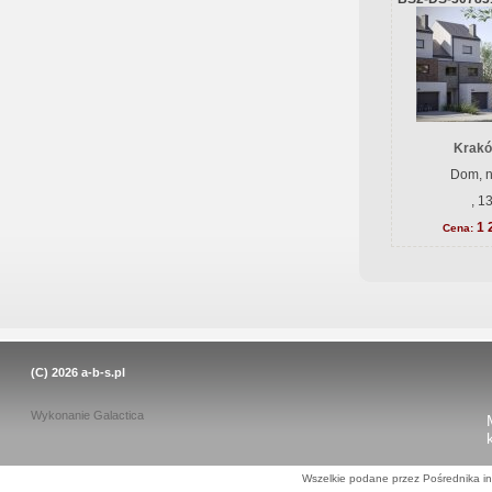
Krakó
Dom, n
, 1
1 
Cena:
(C) 2026
a-b-s.pl
Wykonanie
Galactica
Wszelkie podane przez Pośrednika in