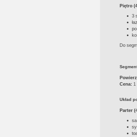
Piętro (
3 
ła
po
ko
Do segme
Segment
Powierz
Cena:
1 
Układ p
Parter (
sa
sy
to