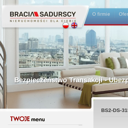
O firmie
Ofe
Profesjonalne Pośrednictwo
Bezpieczeństwo Transakcji - Ubez
Licencjonowani Pośrednicy
BS2-DS-31
Gwarancja Zwrotu Zadatku