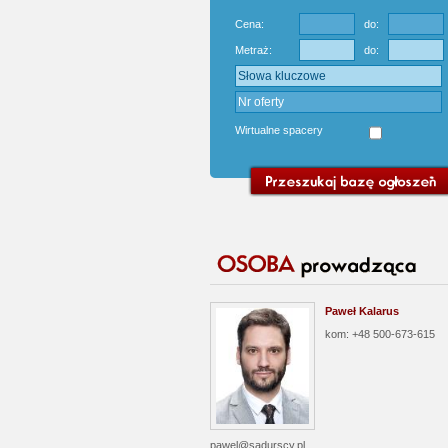
Cena:
do:
Metraż:
do:
Wirtualne spacery
Paweł Kalarus
kom: +48 500-673-615
pawel@sadurscy.pl