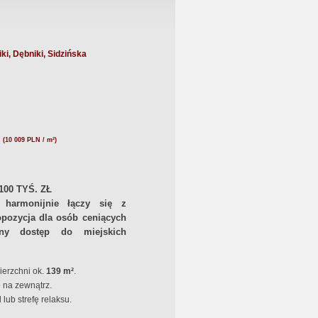
i, Dębniki, Sidzińska
N
(10 009 PLN / m²)
00 TYŚ. ZŁ
harmonijnie łączy się z
opozycja dla osób ceniących
dny dostęp do miejskich
erzchni ok.
139 m²
.
 na zewnątrz.
lub strefę relaksu.