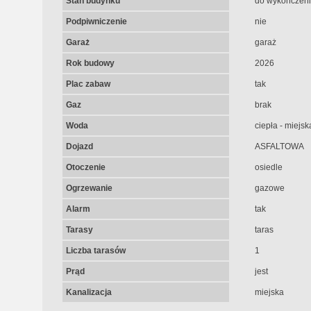
Stan budynku
do wykończen
Podpiwniczenie
nie
Garaż
garaż
Rok budowy
2026
Plac zabaw
tak
Gaz
brak
Woda
ciepła - miejsk
Dojazd
ASFALTOWA
Otoczenie
osiedle
Ogrzewanie
gazowe
Alarm
tak
Tarasy
taras
Liczba tarasów
1
Prąd
jest
Kanalizacja
miejska