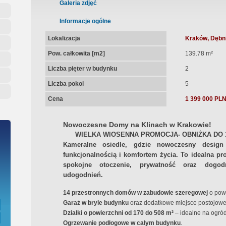
ępna Umowa Notarialna
Galeria zdjęć
Informacje ogólne
Lokalizacja
Kraków, Dębnik
Pow. całkowita [m2]
139.78 m²
Liczba pięter w budynku
2
Liczba pokoi
5
Cena
1 399 000 PL
Nowoczesne Domy na Klinach w Krakowie!
WIELKA WIOSENNA PROMOCJA- OBNIŻKA DO 1
Kameralne osiedle, gdzie
nowoczesny design
funkcjonalnością i komfortem życia. To idealna pr
spokojne otoczenie, prywatność oraz dogo
udogodnień
.
14 przestronnych domów w zabudowie szeregowej
o powi
Garaż w bryle budynku
oraz dodatkowe miejsce postojowe
Działki o powierzchni od 170 do 508 m²
– idealne na ogród 
Ogrzewanie podłogowe w całym budynku
.