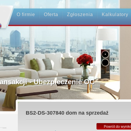
O firmie
Oferta
Zgłoszenia
Kalkulatory
rednictwo
ansakcji - Ubezpieczenie OC
ośrednicy
BS2-DS-307840
dom na sprzedaż
 Zadatku
Powrót do wynik