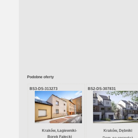
Podobne oferty
BS3-DS-313273
BS2-DS-307831
Kraków, Łagiewniki-
Kraków, Dębniki
Borek Fałęcki