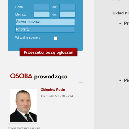
Cena:
do:
Układ n
Metraż:
do:
Pr
Wirtualne spacery
Pi
Zbigniew Rusin
kom: +48 505-105-224
zbyszek@sadurscy.pl