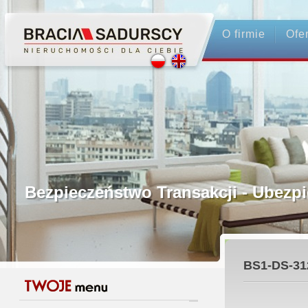
O firmie
Ofe
Profesjonalne Pośrednictwo
Bezpieczeństwo Transakcji - Ubez
Licencjonowani Pośrednicy
BS1-DS-31
Gwarancja Zwrotu Zadatku