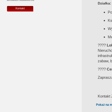
Działka:
Kontakt
Po
Ks
Wy
Me
????
Lok
Nieruch
infrastru
zabaw, b
????
Cen
Zaprasza
Kontakt
Pokaż na m