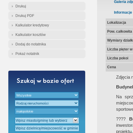
Gratis - Przedwstępna Umowa Nota
Galeria zdj
Drukuj
Informacje
Drukuj PDF
Lokalizacja
Kalkulator kredytowy
Pow. całkowita
Kalkulator kosztów
Wymiary działk
Dodaj do notatnika
Liczba pięter 
Pokaż notatnik
Liczba pokoi
Cena
Zdjęcia n
Budynek 
Na sprz
miejsco
sportowe
????
B
inwesto
projektu.