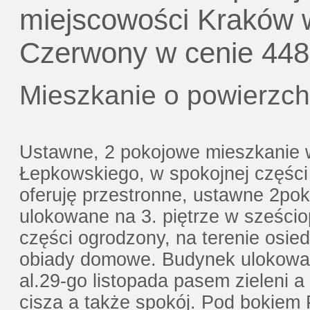
Gratis - Przedwstępna Umowa Notaria
miejscowości Kraków w
Czerwony w cenie 448
Mieszkanie o powierzch
Ustawne, 2 pokojowe mieszkanie 
Łepkowskiego, w spokojnej częś
oferuję przestronne, ustawne 2pok
ulokowane na 3. piętrze w sześci
części ogrodzony, na terenie osie
obiady domowe. Budynek ulokowan
al.29-go listopada pasem zieleni a
cisza a także spokój. Pod bokiem 