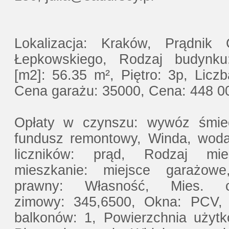
Lokalizacja: Kraków, Prądnik
Łepkowskiego, Rodzaj budynku
[m2]: 56.35 m², Piętro: 3p, Licz
Cena garażu: 35000, Cena: 448 00
Opłaty w czynszu: wywóz śmieci
fundusz remontowy, Winda, woda
liczników: prąd, Rodzaj mi
mieszkanie: miejsce garażow
prawny: Własność, Mies. c
zimowy: 345,6500, Okna: PCV, I
balkonów: 1, Powierzchnia użyt