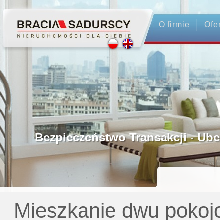
O firmie
Ofe
Profesjonalne Pośrednictwo
Bezpieczeństwo Transakcji - Ubezpie
Licencjonowani Pośrednicy
Gwarancja Zwrotu Zadatku
Mieszkanie dwu pokoj