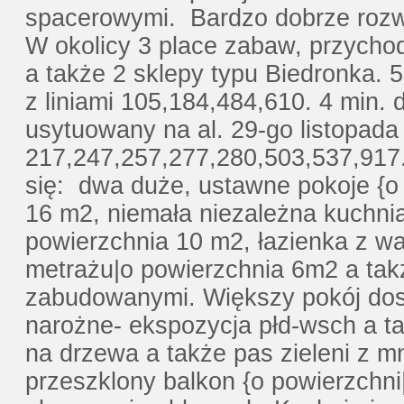
spacerowymi. Bardzo dobrze rozwi
W okolicy 3 place zabaw, przychod
a także 2 sklepy typu Biedronka.
z liniami 105,184,484,610. 4 min.
usytuowany na al. 29-go listopada 
217,247,257,277,280,503,537,917.
się: dwa duże, ustawne pokoje {o 
16 m2, niemała niezależna kuchni
powierzchnia 10 m2, łazienka z wa
metrażu|o powierzchnia 6m2 a takż
zabudowanymi. Większy pokój dosk
narożne- ekspozycja płd-wsch a t
na drzewa a także pas zieleni z m
przeszklony balkon {o powierzchni