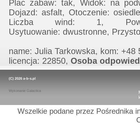
Plac zabaw: tak, Widok: na pod
Dojazd: asfalt, Otoczenie: osiedl
Liczba wind: 1, Powier
Usytuowanie: dwustronne, Przysto
name: Julia Tarkowska, kom: +48 5
licencja: 22850,
Osoba odpowied
(C) 2026
a-b-s.pl
Wykonanie
Galactica
Wszelkie podane przez Pośrednika in
C