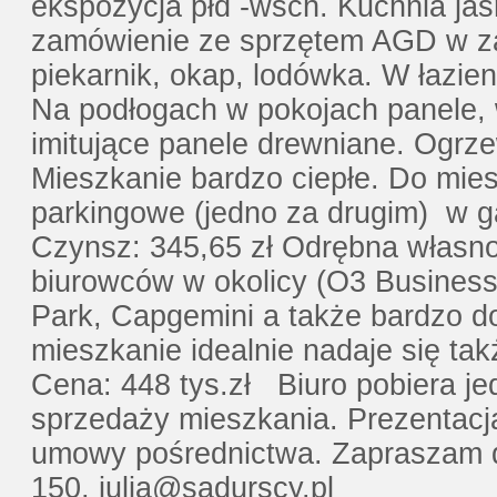
ekspozycja płd -wsch. Kuchnia ja
zamówienie ze sprzętem AGD w za
piekarnik, okap, lodówka. W łazie
Na podłogach w pokojach panele, w
imitujące panele drewniane. Ogrz
Mieszkanie bardzo ciepłe. Do mie
parkingowe (jedno za drugim) w 
Czynsz: 345,65 zł Odrębna własno
biurowców w okolicy (O3 Business
Park, Capgemini a także bardzo do
mieszkanie idealnie nadaje się tak
Cena: 448 tys.zł Biuro pobiera j
sprzedaży mieszkania. Prezentacj
umowy pośrednictwa. Zapraszam d
150, julia@sadurscy.pl