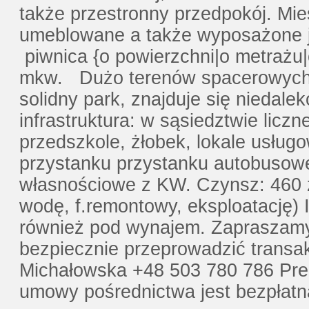
także przestronny przedpokój. Mie
umeblowane a także wyposażone ja
piwnica {o powierzchni|o metrażu|
mkw. Dużo terenów spacerowych a
solidny park, znajduje się niedale
infrastruktura: w sąsiedztwie licz
przedszkole, żłobek, lokale usług
przystanku przystanku autobusow
własnościowe z KW. Czynsz: 460 z
wodę, f.remontowy, eksploatację) 
również pod wynajem. Zapraszamy
bezpiecznie przeprowadzić transak
Michałowska +48 503 780 786 Pre
umowy pośrednictwa jest bezpłatn