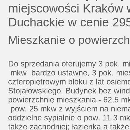
Gratis - Przedwstępna Umowa Notaria
miejscowości Kraków w
Duchackie w cenie 295
Mieszkanie o powierzch
Do sprzedania oferujemy 3 pok. mi
mkw bardzo ustawne, 3 pok. mies
czteropiętrowym bloku z lat osiemd
Stojałowskiego. Budynek bez wind
powierzchnię mieszkania - 62,5 mk
pow. 25 mkw z wyjściem na niemał
oddzielne sypialnie o pow. 11,3 m
także zachodniej; łazienka a takż