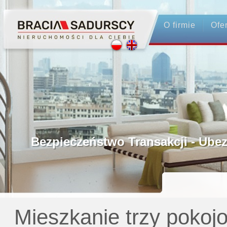
O firmie
Ofe
Profesjonalne Pośrednictwo
Bezpieczeństwo Transakcji - Ubezpie
Licencjonowani Pośrednicy
Gwarancja Zwrotu Zadatku
Mieszkanie trzy pokoj