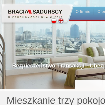
O firmie
Ofe
Profesjonalne Pośrednictwo
Bezpieczeństwo Transakcji - Ubezpie
Licencjonowani Pośrednicy
Gwarancja Zwrotu Zadatku
Mieszkanie trzy pokoj