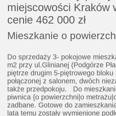
Gratis - Przedwstępna Umowa Notaria
miejscowości Kraków w
cenie 462 000 zł
Mieszkanie o powierzch
Do sprzedaży 3- pokojowe mieszka
m2 przy ul.Glinianej (Podgórze Pła
piętrze drugim 5-piętrowego bloku 
połączonej z salonem, dwóch niez
także przedpokoju. Do mieszkani
piwnica {o powierzchni|o metrażu|
zadbane. Gotowe do zamieszkania
lata temu zostały wymienione podło