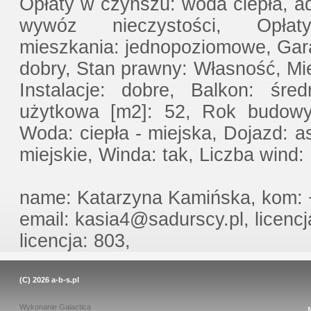
Opłaty w czynszu: woda ciepła, a
wywóz nieczystości, Opła
mieszkania: jednopoziomowe, Garaż
dobry, Stan prawny: Własność, Mi
Instalacje: dobre, Balkon: śre
użytkowa [m2]: 52, Rok budowy:
Woda: ciepła - miejska, Dojazd: as
miejskie, Winda: tak, Liczba wind
name: Katarzyna Kamińska, kom: 
email: kasia4@sadurscy.pl, licenc
licencja: 803,
(C) 2026
a-b-s.pl
Wykonanie
Galactica