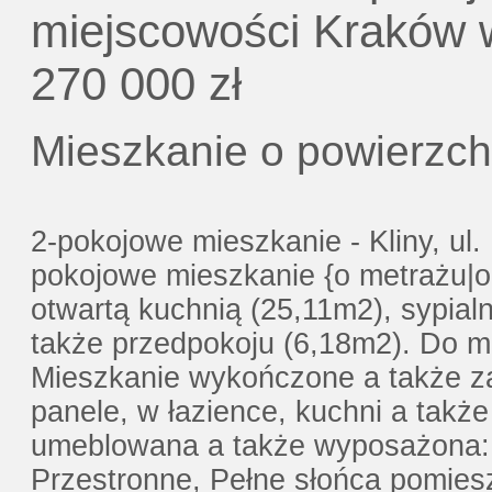
Gratis - Przedwstępna Umowa Notaria
miejscowości Kraków w
270 000 zł
Mieszkanie o powierzch
2-pokojowe mieszkanie - Kliny, ul
pokojowe mieszkanie {o metrażu|o 
otwartą kuchnią (25,11m2), sypialn
także przedpokoju (6,18m2). Do m
Mieszkanie wykończone a także z
panele, w łazience, kuchni a takż
umeblowana a także wyposażona: p
Przestronne, Pełne słońca pomies