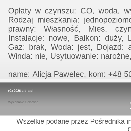
Opłaty w czynszu: CO, woda, wy
Rodzaj mieszkania: jednopoziom
prawny: Własność, Mies. cz
Instalacje: nowe, Balkon: duży,
Gaz: brak, Woda: jest, Dojazd: 
Winda: nie, Usytuowanie: narożne
name: Alicja Pawelec, kom: +48 50
(C) 2026
a-b-s.pl
Wykonanie
Galactica
Wszelkie podane przez Pośrednika in
C