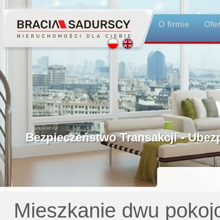
O firmie
Ofe
Profesjonalne Pośrednictwo
Bezpieczeństwo Transakcji - Ubezpie
Licencjonowani Pośrednicy
Gwarancja Zwrotu Zadatku
Mieszkanie dwu pokoj