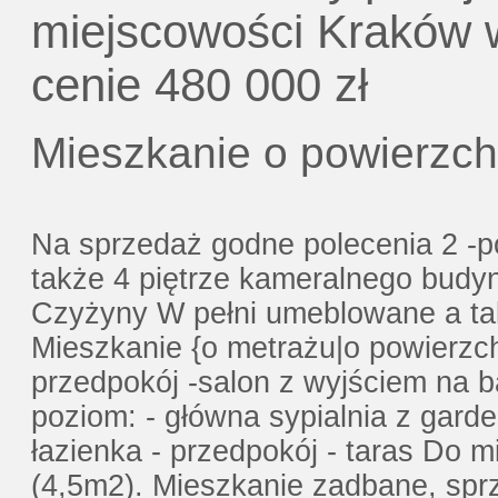
Gratis - Przedwstępna Umowa Notaria
miejscowości Kraków 
cenie 480 000 zł
Mieszkanie o powierzch
Na sprzedaż godne polecenia 2 -
także 4 piętrze kameralnego budy
Czyżyny W pełni umeblowane a tak
Mieszkanie {o metrażu|o powierzch
przedpokój -salon z wyjściem na bal
poziom: - główna sypialnia z garde
łazienka - przedpokój - taras Do 
(4,5m2). Mieszkanie zadbane, sp