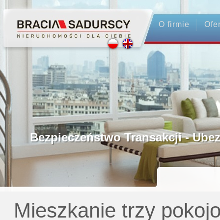
O firmie
Ofe
Profesjonalne Pośrednictwo
Bezpieczeństwo Transakcji - Ubezpie
Licencjonowani Pośrednicy
Gwarancja Zwrotu Zadatku
Mieszkanie trzy pokoj