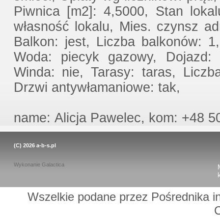
Piwnica [m2]: 4,5000, Stan loka
własność lokalu, Mies. czynsz ad
Balkon: jest, Liczba balkonów: 1
Woda: piecyk gazowy, Dojazd: a
Winda: nie, Tarasy: taras, Licz
Drzwi antywłamaniowe: tak,
name: Alicja Pawelec, kom: +48 50
(C) 2026
a-b-s.pl
Wykonanie
Galactica
Wszelkie podane przez Pośrednika in
C