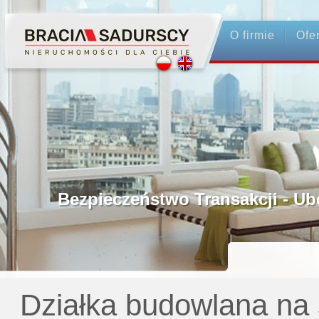
O firmie
Ofe
Profesjonalne Pośrednictwo
Bezpieczeństwo Transakcji - Ubezpiec
Licencjonowani Pośrednicy
Gwarancja Zwrotu Zadatku
Działka budowlana na