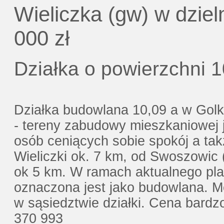
Gratis - Przedwstępna Umowa Notarial
Wieliczka (gw) w dzie
000 zł
Działka o powierzchni 
Działka budowlana 10,09 a w Gol
- tereny zabudowy mieszkaniowej j
osób ceniących sobie spokój a tak
Wieliczki ok. 7 km, od Swoszowic
ok 5 km. W ramach aktualnego pl
oznaczona jest jako budowlana. M
w sąsiedztwie działki. Cena bardz
370 993