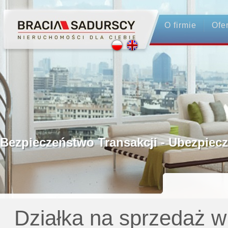
O firmie
Ofe
Profesjonalne Pośrednictwo
Bezpieczeństwo Transakcji - Ubezp
Licencjonowani Pośrednicy
Gwarancja Zwrotu Zadatku
Działka na sprzedaż 