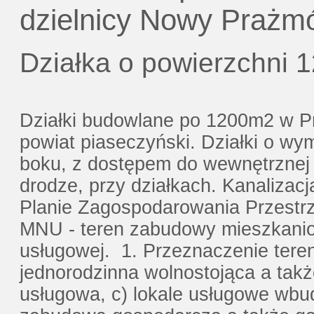
Gratis - Przedwstępna Umowa Notar
dzielnicy Nowy Prażmó
Działka o powierzchni 
Działki budowlane po 1200m2 w 
powiat piaseczyński. Działki o wy
boku, z dostępem do wewnętrznej 
drodze, przy działkach. Kanalizac
Planie Zagospodarowania Przestr
MNU - teren zabudowy mieszkanio
usługowej. 1. Przeznaczenie tere
jednorodzinna wolnostojąca a tak
usługowa, c) lokale usługowe wbu