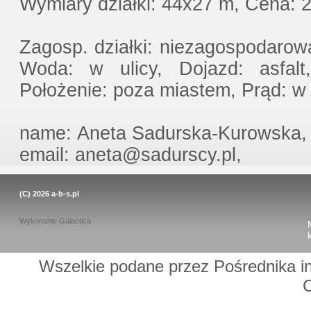
Wymiary działki: 44x27 m, Cena: 2
Zagosp. działki: niezagospodarowan
Woda: w ulicy, Dojazd: asfalt
Położenie: poza miastem, Prąd: w u
name: Aneta Sadurska-Kurowska, 
email: aneta@sadurscy.pl,
(C) 2026
a-b-s.pl
Wykonanie
Galactica
Wszelkie podane przez Pośrednika in
C