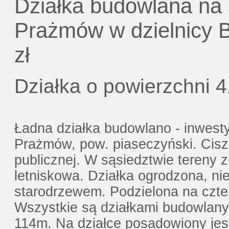
Działka budowlana na
Gratis - Przedwstępna Umowa Notari
Prażmów w dzielnicy B
zł
Działka o powierzchni 
Ładna działka budowlano - inwest
Prażmów, pow. piaseczyński. Cisza
publicznej. W sąsiedztwie tereny 
letniskowa. Działka ogrodzona, ni
starodrzewem. Podzielona na czter
Wszystkie są działkami budowlany
114m. Na działce posadowiony jes