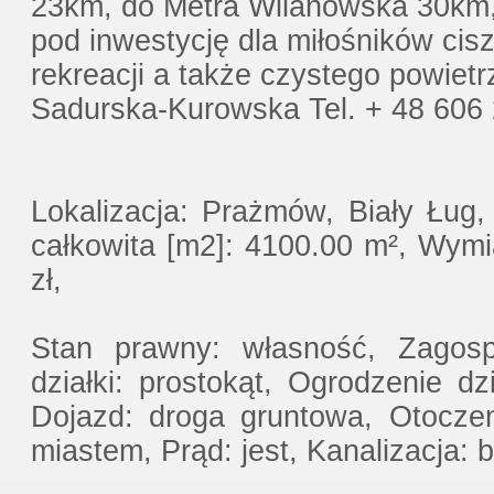
23km, do Metra Wilanowska 30km, 
pod inwestycję dla miłośników cis
rekreacji a także czystego powiet
Sadurska-Kurowska Tel. + 48 60
Lokalizacja: Prażmów, Biały Ług,
całkowita [m2]: 4100.00 m², Wymi
zł,
Stan prawny: własność, Zagosp.
działki: prostokąt, Ogrodzenie dz
Dojazd: droga gruntowa, Otoczen
miastem, Prąd: jest, Kanalizacja: b