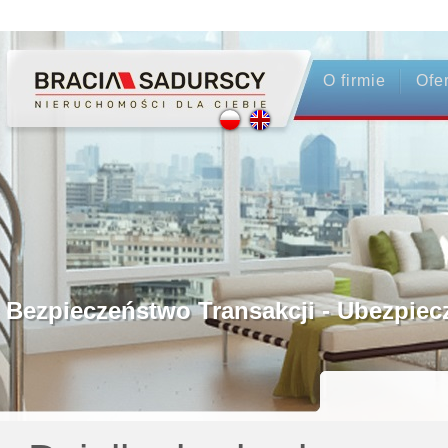
O firmie
Ofe
Profesjonalne Pośrednictwo
Bezpieczeństwo Transakcji - Ubezpi
Licencjonowani Pośrednicy
Gwarancja Zwrotu Zadatku