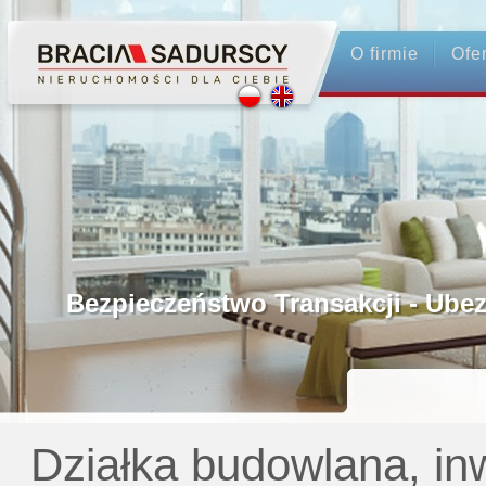
O firmie
Ofe
Profesjonalne Pośrednictwo
Bezpieczeństwo Transakcji - Ubezpie
Licencjonowani Pośrednicy
Gwarancja Zwrotu Zadatku
Działka budowlana, in