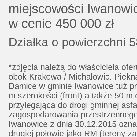
Gratis - Przedwstępna Umowa Notaria
miejscowości Iwanowic
w cenie 450 000 zł
Działka o powierzchni 
*zdjęcia należą do właściciela of
obok Krakowa / Michałowic. Piękn
Damice w gminie Iwanowice tuż pr
m szerokości (front) a także 50 m
przylegająca do drogi gminnej asf
zagospodarowania przestrzenneg
Iwanowice z dnia 30.12.2015 ozn
drugiej połowie jako RM (tereny 