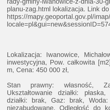
rady-gminy-iwanowice-z-dnia-30-g
planu-zag.html lokalizacja. Link
https://mapy.geoportal.gov.pl/ima
locale=pl&gui=new&sessionID=574
Lokalizacja: Iwanowice, Michało
inwestycyjna, Pow. całkowita [m2
m, Cena: 450 000 zł,
Stan prawny: własność, Zag
Ukształtowanie działki: płaska,
działki: brak, Gaz: brak, Woda: 
niezabudowane, Odległość do ko