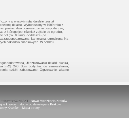
 w wysokim standardzie ,został
arowanej działce. Wybudowany w 1999 roku z
nia, pralnia, dwa pomieszczenia gospodarcze,
s z którego jest również zejście do ogrodu),
kże hol.(ok. 80 m2) -poddasze (do
ka zagospodarowana, kameralna, ogrodzona. Na
ych nakładów finansowych. W pobliżu
agospodarowana, Ukształtowanie działki: płaska,
owa [m2]: 240, Stan budynku: do zamieszkania,
czenie: działki zabudowane, Ogrzewanie: własne
" title="">KONTAKT
Nowe Mieszkania Kraków
cyjne kraków
domy od dewelopera Kraków
wotny Kraków
Mapa strony