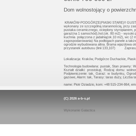
Gratis - Przedwstępn
Dom wolnostojący o powierzchn
KRAKÓW-PODGÓRZE(PIASKI STARE)!! GUSTOW
wykonany ze szczególną starannością, przy zas
pustaka ceramicznego, ocieplony styropianem, po
garaż(na 1 samochód),hol.(ok. 80 m2) - wysoki p
kuchnia połączona z jadalnią(ok.10 m2), wc (2 m2
zagospodarowania) Na podłogach panele a takż
ogrodzie wybudowana altna. Brama wjazdowa ot
przystanek autobusu (linii 133,107) Zaprasz
Lokalizacja: Kraków, Podgórze Duchackie, Piaski,
Technologia budowlana: pustak, Stan prawny: Wł
Kształt działki: prostokąt, Rodzaj domu: wol
Podpiwniczenie: tak, Garaż: w budynku, Ogrodz
gazowe, Alarm: tak, Tarasy: taras duży, Liczba ta
name: Piotr Dziadzio, kom: +48 515-234-864, emai
(C) 2026
a-b-s.pl
Wykonanie
Galactica