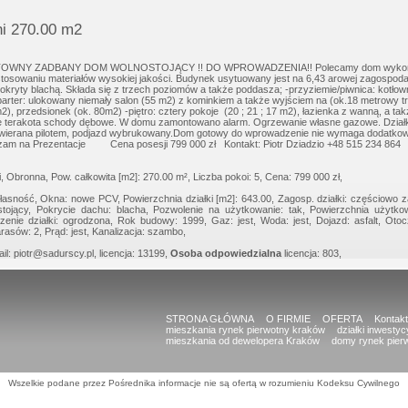
a Umowa Notarialna
i 270.00 m2
NY ZADBANY DOM WOLNOSTOJĄCY !! DO WPROWADZENIA!! Polecamy dom wykończony
tosowaniu materiałów wysokiej jakości. Budynek usytuowany jest na 6,43 arowej zagospod
kryty blachą. Składa się z trzech poziomów a także poddasza; -przyziemie/piwnica: kotłow
arter: ulokowany niemały salon (55 m2) z kominkiem a także wyjściem na (ok.18 metrowy tra
), przedsionek (ok. 80m2) -piętro: cztery pokoje (20 ; 21 ; 17 m2), łazienka z wanną, a ta
e terakota schody dębowe. W domu zamontowano alarm. Ogrzewanie własne gazowe. Dział
wierana pilotem, podjazd wybrukowany.Dom gotowy do wprowadzenie nie wymaga dodatkow
am na Prezentacje Cena posesji 799 000 zł Kontakt: Piotr Dziadzio +48 515 234 864
 Obronna, Pow. całkowita [m2]: 270.00 m², Liczba pokoi: 5, Cena: 799 000 zł,
asność, Okna: nowe PCV, Powierzchnia działki [m2]: 643.00, Zagosp. działki: częściowo z
nostojący, Pokrycie dachu: blacha, Pozwolenie na użytkowanie: tak, Powierzchnia użytk
enie działki: ogrodzona, Rok budowy: 1999, Gaz: jest, Woda: jest, Dojazd: asfalt, Oto
rasów: 2, Prąd: jest, Kanalizacja: szambo,
l: piotr@sadurscy.pl, licencja: 13199,
Osoba odpowiedzialna
licencja: 803,
STRONA GŁÓWNA
O FIRMIE
OFERTA
Kontakt
mieszkania rynek pierwotny kraków
działki inwesty
mieszkania od dewelopera Kraków
domy rynek pier
Wszelkie podane przez Pośrednika informacje nie są ofertą w rozumieniu Kodeksu Cywilnego