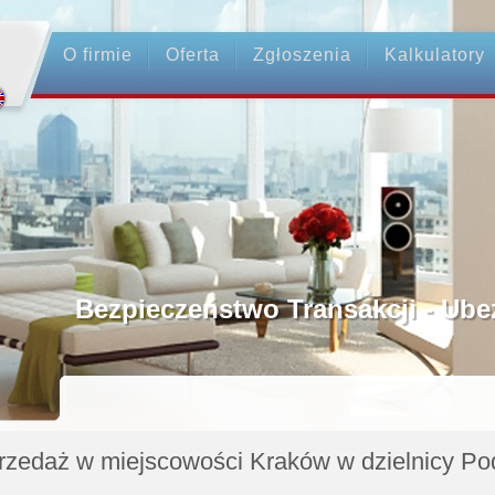
O firmie
Oferta
Zgłoszenia
Kalkulatory
nictwo
kcji - Ubezpieczenie OC
dnicy
atku
rzedaż w miejscowości Kraków w dzielnicy P