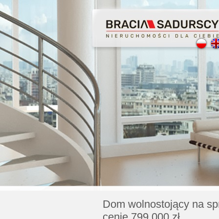
Profesjonalne Pośred
Bezpieczeństwo Transa
Licencjonowani Pośre
Gwarancja Zwrotu Zad
Dom wolnostojący na sp
cenie 799 000 zł