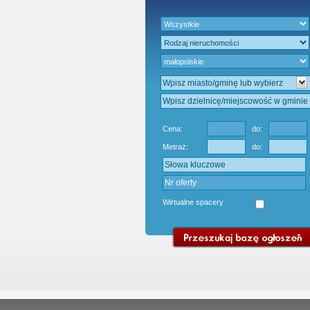
Gratis - Przedwstęp
Cena:
do:
Metraż:
do:
Wirtualne spacery