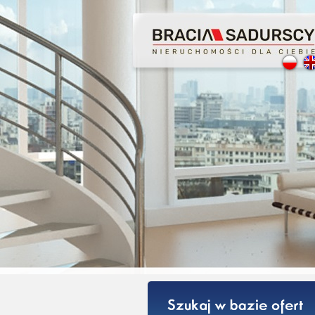
Profesjonalne Pośre
Bezpieczeństwo Trans
Licencjonowani Pośr
Gwarancja Zwrotu Za