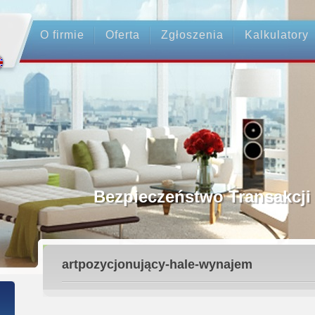
O firmie
Oferta
Zgłoszenia
Kalkulatory
dnictwo
akcji - Ubezpieczenie OC
ednicy
artpozycjonujący-hale-wynajem
datku