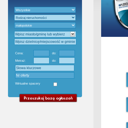
Gratis - Przedwstępna Umowa Notaria
Cena:
do:
Metraż:
do:
Wirtualne spacery