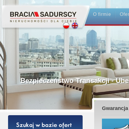
O firmie
Ofe
Profesjonalne Pośrednictwo
Bezpieczeństwo Transakcji - Ubezpiec
Licencjonowani Pośrednicy
Gwarancja 
Gwarancja Zwrotu Zadatku