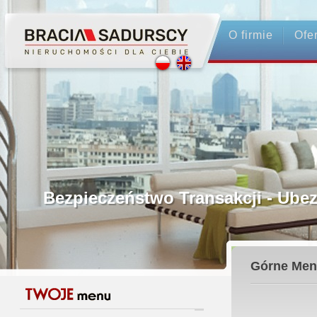
O firmie
Ofe
Profesjonalne Pośrednictwo
Bezpieczeństwo Transakcji - Ubezpiec
Licencjonowani Pośrednicy
Górne Men
Gwarancja Zwrotu Zadatku