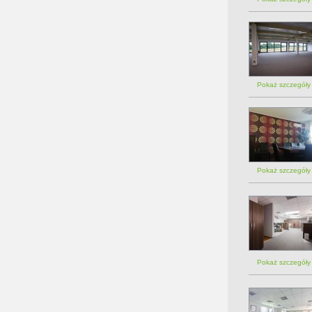
Pokaż szczegół
Pokaż szczegół
Pokaż szczegół