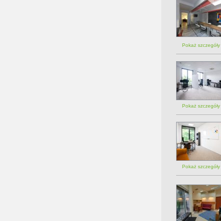
Pokaż szczegół
Pokaż szczegół
Pokaż szczegół