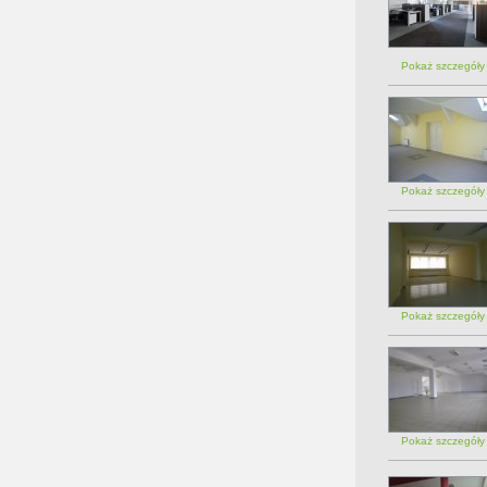
Pokaż szczegół
Pokaż szczegół
Pokaż szczegół
Pokaż szczegół