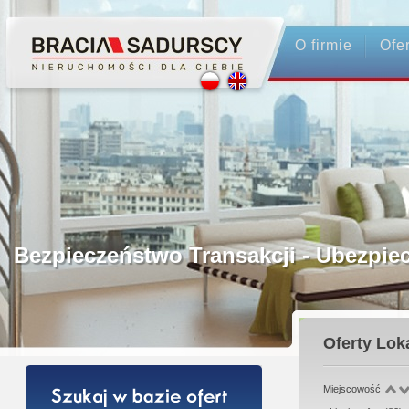
O firmie
Ofe
Profesjonalne Pośrednictwo
Bezpieczeństwo Transakcji - Ubez
Licencjonowani Pośrednicy
Oferty
Loka
Gwarancja Zwrotu Zadatku
Miejscowość