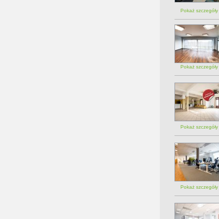
Pokaż szczegół
Pokaż szczegół
Pokaż szczegół
Pokaż szczegół