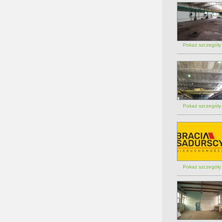
Pokaż szczegół
Pokaż szczegół
Pokaż szczegół