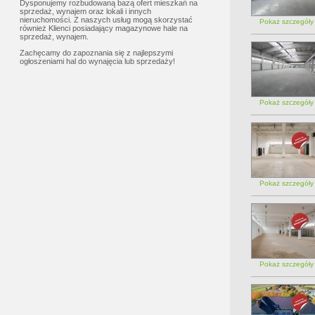
Dysponujemy rozbudowaną bazą ofert
mieszkań na
sprzedaż
, wynajem oraz lokali i innych
nieruchomości. Z naszych usług mogą skorzystać
Pokaż szczegół
również Klienci posiadający magazynowe hale na
sprzedaż, wynajem.
Zachęcamy do zapoznania się z najlepszymi
ogłoszeniami hal do wynajęcia lub sprzedaży!
Pokaż szczegół
Pokaż szczegół
Pokaż szczegół