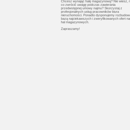
Chcesz wynająć halę magazynową? Nie wiesz, 
co zwrócić uwagę podczas zawierania
przedwstępnej umowy najmu? Skorzystaj z
profesjonalnych usług pracowników
biura
nieruchomości
. Ponadto dysponujemy rozbudow
bazą najciekawszych i zweryfikowanych ofert n
hal magazynowych.
Zapraszamy!