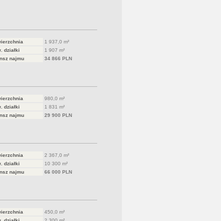
ierzchnia
1 937,0 m²
. działki
1 907 m²
nsz najmu
34 866 PLN
ierzchnia
980,0 m²
. działki
1 831 m²
nsz najmu
29 900 PLN
ierzchnia
2 367,0 m²
. działki
10 300 m²
nsz najmu
66 000 PLN
ierzchnia
450,0 m²
. działki
2 300 m²