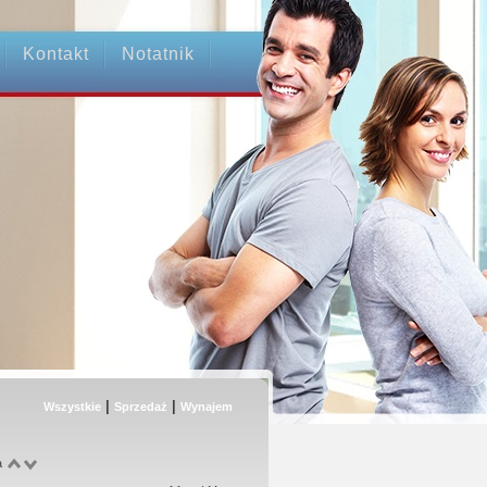
Kontakt
Notatnik
|
|
Wszystkie
Sprzedaż
Wynajem
a