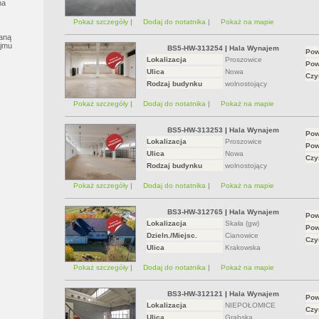
na
Pokaż szczegóły
|
Dodaj do notatnika
|
Pokaż na mapie
aną
ajmu
BS5-HW-313254
|
Hala Wynajem
Pow
Lokalizacja
Proszowice
Pow
Ulica
Nowa
Czy
Rodzaj budynku
wolnostojący
Pokaż szczegóły
|
Dodaj do notatnika
|
Pokaż na mapie
BS5-HW-313253
|
Hala Wynajem
Pow
Lokalizacja
Proszowice
Pow
Ulica
Nowa
Czy
Rodzaj budynku
wolnostojący
Pokaż szczegóły
|
Dodaj do notatnika
|
Pokaż na mapie
BS3-HW-312765
|
Hala Wynajem
Pow
Lokalizacja
Skała (gw)
Pow
Dzieln./Miejsc.
Cianowice
Czy
Ulica
Krakowska
Pokaż szczegóły
|
Dodaj do notatnika
|
Pokaż na mapie
BS3-HW-312121
|
Hala Wynajem
Pow
Lokalizacja
NIEPOŁOMICE
Czy
Ulica
Grabska