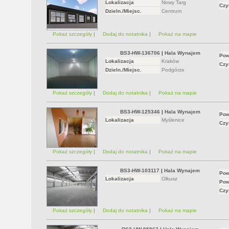
Lokalizacja
Nowy Targ
Czy
Dzieln./Miejsc.
Centrum
Pokaż szczegóły
|
Dodaj do notatnika
|
Pokaż na mapie
BS3-HW-136706
|
Hala Wynajem
Pow
Lokalizacja
Kraków
Czy
Dzieln./Miejsc.
Podgórze
Pokaż szczegóły
|
Dodaj do notatnika
|
Pokaż na mapie
BS3-HW-125346
|
Hala Wynajem
Pow
Lokalizacja
Myślenice
Czy
Pokaż szczegóły
|
Dodaj do notatnika
|
Pokaż na mapie
BS3-HW-103117
|
Hala Wynajem
Pow
Lokalizacja
Olkusz
Pow
Czy
Pokaż szczegóły
|
Dodaj do notatnika
|
Pokaż na mapie