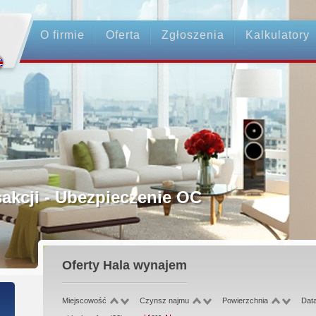
O firmie
Oferta
Zgłoszenia
Kalkulatory
rednictwo
ansakcji - Ubezpieczenie OC
ośrednicy
Oferty
Hala wynajem
 Zadatku
Miejscowość
Czynsz najmu
Powierzchnia
Dat