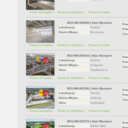
Pokaż szczegóły
|
Dodaj do notatnika
|
Pokaż na mapie
BS3-HW-306996
|
Hala Wynajem
Pow
Lokalizacja
Kraków
Pow
Dzieln./Miejsc.
Bronowice
Czy
Pokaż szczegóły
|
Dodaj do notatnika
|
Pokaż na mapie
BS3-HW-305444
|
Hala Wynajem
Pow
Lokalizacja
Kraków
Pow
Dzieln./Miejsc.
Podgórze
Czy
Ulica
Ciepłownicza
Pokaż szczegóły
|
Dodaj do notatnika
|
Pokaż na mapie
BS3-HW-302390
|
Hala Wynajem
Pow
Lokalizacja
Tarnów
Pow
Dzieln./Miejsc.
Zabłocie
Czy
Ulica
Krakowska
Pokaż szczegóły
|
Dodaj do notatnika
|
Pokaż na mapie
BS3-HW-302376
|
Hala Wynajem
Pow
Lokalizacja
Wielka Wieś
Pow