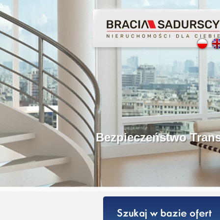
Profesjonalne Poś
Bezpieczeństwo Tr
Licencjonowani P
Gwarancja Zwrotu