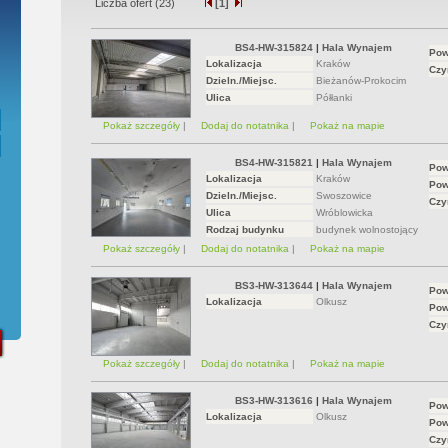
Liczba ofert (
23
)
[1]
ępna Umowa Notarialna
BS4-HW-315824
|
Hala Wynajem
Pow
Lokalizacja
Kraków
Czy
Dzieln./Miejsc.
Bieżanów-Prokocim
Ulica
Półłanki
Pokaż szczegóły
|
Dodaj do notatnika
|
Pokaż na mapie
BS4-HW-315821
|
Hala Wynajem
Pow
Lokalizacja
Kraków
Pow
Dzieln./Miejsc.
Swoszowice
Czy
Ulica
Wróblowicka
Rodzaj budynku
budynek wolnostojący
Pokaż szczegóły
|
Dodaj do notatnika
|
Pokaż na mapie
BS3-HW-313644
|
Hala Wynajem
Pow
Lokalizacja
Olkusz
Pow
Czy
Pokaż szczegóły
|
Dodaj do notatnika
|
Pokaż na mapie
BS3-HW-313616
|
Hala Wynajem
Pow
Lokalizacja
Olkusz
Pow
Czy