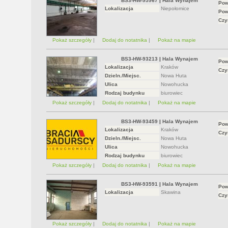
BS3-HW-95967
|
Hala Wynajem
Pow
Lokalizacja
Niepołomice
Pow
Czy
Pokaż szczegóły
|
Dodaj do notatnika
|
Pokaż na mapie
BS3-HW-93213
|
Hala Wynajem
Pow
Lokalizacja
Kraków
Czy
Dzieln./Miejsc.
Nowa Huta
Ulica
Nowohucka
Rodzaj budynku
biurowiec
Pokaż szczegóły
|
Dodaj do notatnika
|
Pokaż na mapie
BS3-HW-93459
|
Hala Wynajem
Pow
Lokalizacja
Kraków
Czy
Dzieln./Miejsc.
Nowa Huta
Ulica
Nowohucka
Rodzaj budynku
biurowiec
Pokaż szczegóły
|
Dodaj do notatnika
|
Pokaż na mapie
BS3-HW-93591
|
Hala Wynajem
Pow
Lokalizacja
Skawina
Czy
Pokaż szczegóły
|
Dodaj do notatnika
|
Pokaż na mapie