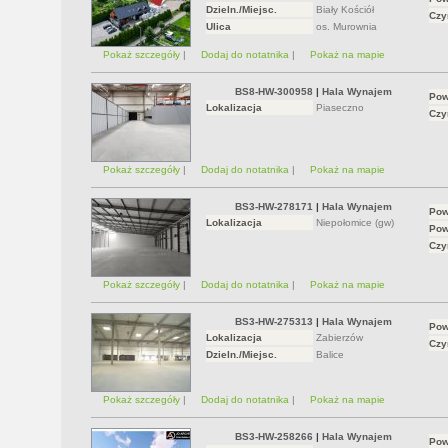
Dzieln./Miejsc.
Biały Kościół
Czy
Ulica
os. Murownia
Pokaż szczegóły
|
Dodaj do notatnika
|
Pokaż na mapie
BS8-HW-300958
|
Hala Wynajem
Pow
Lokalizacja
Piaseczno
Czy
Pokaż szczegóły
|
Dodaj do notatnika
|
Pokaż na mapie
BS3-HW-278171
|
Hala Wynajem
Pow
Lokalizacja
Niepołomice (gw)
Pow
Czy
Pokaż szczegóły
|
Dodaj do notatnika
|
Pokaż na mapie
BS3-HW-275313
|
Hala Wynajem
Pow
Lokalizacja
Zabierzów
Czy
Dzieln./Miejsc.
Balice
Pokaż szczegóły
|
Dodaj do notatnika
|
Pokaż na mapie
BS3-HW-258266
|
Hala Wynajem
Pow