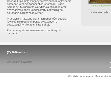
Chcesz kupić halę magazynową? Zobacz ogłoszenia
dostępne w bazie
Agencji Nieruchomości Bracia
Pokaż szczegół
Sadurscy
! Skrupulatna weryfikacja ogłoszeń oraz
szczegółowe opisy każdej oferty pozwalają na
Liczba ofert (
4
)
dokonanie najlepszego wyboru.
Pracownicy naszego biura nieruchomości udzielą
również niezbędnych porad związanych z
poszczególnymi etapami transakcji.
Zachęcamy do zapoznania się z poniższymi
ofertami!
(C) 2026
a-b-s.pl
Wykonanie
Galactica
Wszelkie podane przez Pośrednika in