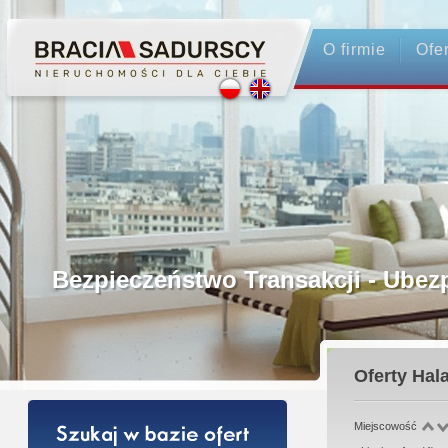
O firmie
Ofe
Profesjonalne Pośrednictwo
Bezpieczeństwo Transakcji - Ubezpiec
Licencjonowani Pośrednicy
Oferty
Hala
Gwarancja Zwrotu Zadatku
Miejscowość