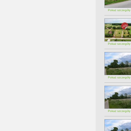
Pokaż szczegół
Pokaż szczegół
Pokaż szczegół
Pokaż szczegół