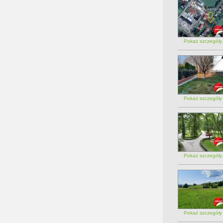
Pokaż szczegół
Pokaż szczegół
Pokaż szczegół
Pokaż szczegół