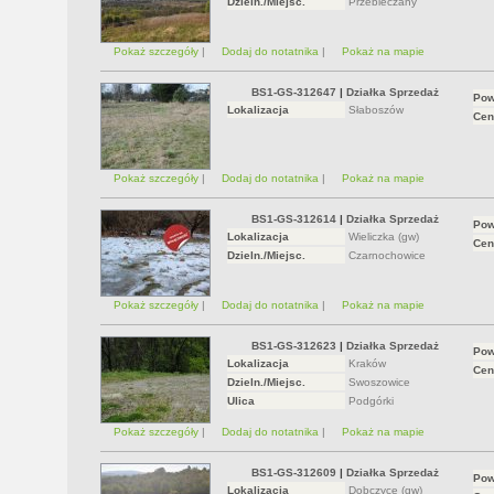
Dzieln./Miejsc.
Przebieczany
Pokaż szczegóły
|
Dodaj do notatnika
|
Pokaż na mapie
BS1-GS-312647
|
Działka Sprzedaż
Pow
Lokalizacja
Słaboszów
Cen
Pokaż szczegóły
|
Dodaj do notatnika
|
Pokaż na mapie
BS1-GS-312614
|
Działka Sprzedaż
Pow
Lokalizacja
Wieliczka (gw)
Cen
Dzieln./Miejsc.
Czarnochowice
Pokaż szczegóły
|
Dodaj do notatnika
|
Pokaż na mapie
BS1-GS-312623
|
Działka Sprzedaż
Pow
Lokalizacja
Kraków
Cen
Dzieln./Miejsc.
Swoszowice
Ulica
Podgórki
Pokaż szczegóły
|
Dodaj do notatnika
|
Pokaż na mapie
BS1-GS-312609
|
Działka Sprzedaż
Pow
Lokalizacja
Dobczyce (gw)