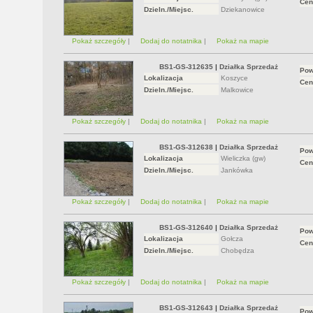
Cen
Dzieln./Miejsc.
Dziekanowice
Pokaż szczegóły
|
Dodaj do notatnika
|
Pokaż na mapie
BS1-GS-312635
|
Działka Sprzedaż
Pow
Lokalizacja
Koszyce
Cen
Dzieln./Miejsc.
Malkowice
Pokaż szczegóły
|
Dodaj do notatnika
|
Pokaż na mapie
BS1-GS-312638
|
Działka Sprzedaż
Pow
Lokalizacja
Wieliczka (gw)
Cen
Dzieln./Miejsc.
Jankówka
Pokaż szczegóły
|
Dodaj do notatnika
|
Pokaż na mapie
BS1-GS-312640
|
Działka Sprzedaż
Pow
Lokalizacja
Gołcza
Cen
Dzieln./Miejsc.
Chobędza
Pokaż szczegóły
|
Dodaj do notatnika
|
Pokaż na mapie
BS1-GS-312643
|
Działka Sprzedaż
Pow