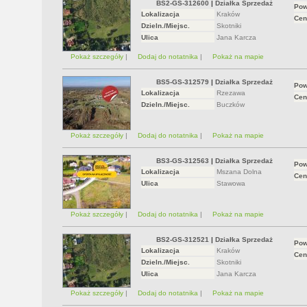
BS2-GS-312600
|
Działka Sprzedaż
Pow
Lokalizacja
Kraków
Cen
Dzieln./Miejsc.
Skotniki
Ulica
Jana Karcza
Pokaż szczegóły
|
Dodaj do notatnika
|
Pokaż na mapie
BS5-GS-312579
|
Działka Sprzedaż
Pow
Lokalizacja
Rzezawa
Cen
Dzieln./Miejsc.
Buczków
Pokaż szczegóły
|
Dodaj do notatnika
|
Pokaż na mapie
BS3-GS-312563
|
Działka Sprzedaż
Pow
Lokalizacja
Mszana Dolna
Cen
Ulica
Stawowa
Pokaż szczegóły
|
Dodaj do notatnika
|
Pokaż na mapie
BS2-GS-312521
|
Działka Sprzedaż
Pow
Lokalizacja
Kraków
Cen
Dzieln./Miejsc.
Skotniki
Ulica
Jana Karcza
Pokaż szczegóły
|
Dodaj do notatnika
|
Pokaż na mapie