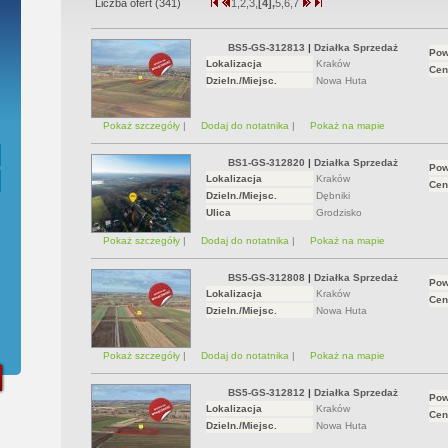
Liczba ofert (
341
)
1,
2,
3,
[4],
5,
6,
7
wstępna Umowa Notarialna
BS5-GS-312813
|
Działka Sprzedaż
Pow
Lokalizacja
Kraków
Cen
Dzieln./Miejsc.
Nowa Huta
Pokaż szczegóły
|
Dodaj do notatnika
|
Pokaż na mapie
BS1-GS-312820
|
Działka Sprzedaż
Pow
Lokalizacja
Kraków
Cen
Dzieln./Miejsc.
Dębniki
Ulica
Grodzisko
Pokaż szczegóły
|
Dodaj do notatnika
|
Pokaż na mapie
BS5-GS-312808
|
Działka Sprzedaż
Pow
Lokalizacja
Kraków
Cen
Dzieln./Miejsc.
Nowa Huta
Pokaż szczegóły
|
Dodaj do notatnika
|
Pokaż na mapie
BS5-GS-312812
|
Działka Sprzedaż
Pow
Lokalizacja
Kraków
Cen
Dzieln./Miejsc.
Nowa Huta