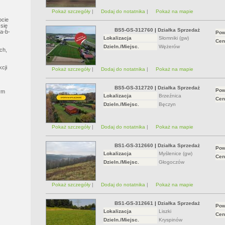
Pokaż szczegóły
|
Dodaj do notatnika
|
Pokaż na mapie
ocie
się
BS5-GS-312760
|
Działka Sprzedaż
a-b-
Pow
Lokalizacja
Słomniki (gw)
Cen
Dzieln./Miejsc.
Wężerów
ch,
cji
Pokaż szczegóły
|
Dodaj do notatnika
|
Pokaż na mapie
BS5-GS-312720
|
Działka Sprzedaż
Pow
ym
Lokalizacja
Brzeźnica
Cen
Dzieln./Miejsc.
Bęczyn
Pokaż szczegóły
|
Dodaj do notatnika
|
Pokaż na mapie
BS1-GS-312660
|
Działka Sprzedaż
Pow
Lokalizacja
Myślenice (gw)
Cen
Dzieln./Miejsc.
Głogoczów
Pokaż szczegóły
|
Dodaj do notatnika
|
Pokaż na mapie
BS1-GS-312661
|
Działka Sprzedaż
Pow
Lokalizacja
Liszki
Cen
Dzieln./Miejsc.
Kryspinów