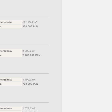
ierzchnia
19 175,0 m²
a
378 000 PLN
ierzchnia
9 900,0 m²
a
2 760 000 PLN
ierzchnia
4 490,0 m²
a
720 000 PLN
ierzchnia
1 677,0 m²