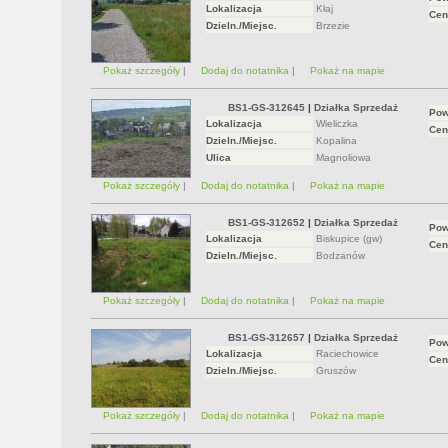
Lokalizacja
Kłaj
Cen
Dzieln./Miejsc.
Brzezie
Pokaż szczegóły
|
Dodaj do notatnika
|
Pokaż na mapie
BS1-GS-312645
|
Działka Sprzedaż
Pow
Lokalizacja
Wieliczka
Cen
Dzieln./Miejsc.
Kopalina
Ulica
Magnoliowa
Pokaż szczegóły
|
Dodaj do notatnika
|
Pokaż na mapie
BS1-GS-312652
|
Działka Sprzedaż
Pow
Lokalizacja
Biskupice (gw)
Cen
Dzieln./Miejsc.
Bodzanów
Pokaż szczegóły
|
Dodaj do notatnika
|
Pokaż na mapie
BS1-GS-312657
|
Działka Sprzedaż
Pow
Lokalizacja
Raciechowice
Cen
Dzieln./Miejsc.
Gruszów
Pokaż szczegóły
|
Dodaj do notatnika
|
Pokaż na mapie