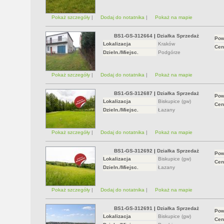
Pokaż szczegóły
|
Dodaj do notatnika
|
Pokaż na mapie
BS1-GS-312664
|
Działka Sprzedaż
Pow
Lokalizacja
Kraków
Cen
Dzieln./Miejsc.
Podgórze
Pokaż szczegóły
|
Dodaj do notatnika
|
Pokaż na mapie
BS1-GS-312687
|
Działka Sprzedaż
Pow
Lokalizacja
Biskupice (gw)
Cen
Dzieln./Miejsc.
Łazany
Pokaż szczegóły
|
Dodaj do notatnika
|
Pokaż na mapie
BS1-GS-312692
|
Działka Sprzedaż
Pow
Lokalizacja
Biskupice (gw)
Cen
Dzieln./Miejsc.
Łazany
Pokaż szczegóły
|
Dodaj do notatnika
|
Pokaż na mapie
BS1-GS-312691
|
Działka Sprzedaż
Pow
Lokalizacja
Biskupice (gw)
Cen