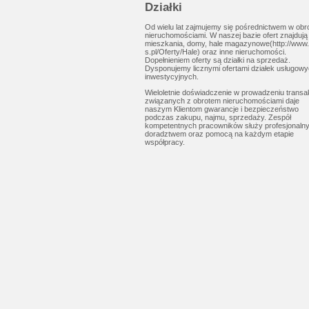
Działki
Od wielu lat zajmujemy się pośrednictwem w obr
nieruchomościami. W naszej bazie ofert znajdują 
mieszkania, domy, hale magazynowe(http://www.
s.pl/Oferty/Hale) oraz inne nieruchomości.
Dopełnieniem oferty są działki na sprzedaż.
Dysponujemy licznymi ofertami działek usługowy
inwestycyjnych.
Wieloletnie doświadczenie w prowadzeniu transak
związanych z obrotem nieruchomościami daje
naszym Klientom gwarancje i bezpieczeństwo
podczas zakupu, najmu, sprzedaży. Zespół
kompetentnych pracowników służy profesjonaln
doradztwem oraz pomocą na każdym etapie
współpracy.