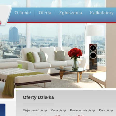
O firmie
Oferta
Zgłoszenia
Kalkulatory
 Pośrednictwo
 Transakcji - Ubezpieczenie OC
i Pośrednicy
Oferty
Działka
otu Zadatku
Miejscowość
Cena
Powierzchnia
Data