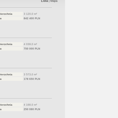
Lista
|
Mapa
ierzchnia
3 120,0 m²
a
842 400 PLN
ierzchnia
4 039,0 m²
a
750 000 PLN
ierzchnia
3 573,0 m²
a
178 650 PLN
ierzchnia
4 168,0 m²
a
250 080 PLN