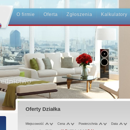
O firmie
Oferta
Zgłoszenia
Kalkulatory
esjonalne Pośrednictwo
ieczeństwo Transakcji - Ubezpieczenie
ncjonowani Pośrednicy
Oferty
Działka
ancja Zwrotu Zadatku
Miejscowość
Cena
Powierzchnia
Data