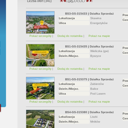
Liczba ofert (
341
)
1,
[2],
3,
4,
5,
6,
7
is - Przedwstępna Umowa Notarialna
BS3-GS-315433
|
Działka Sprzedaż
Pow
Lokalizacja
Skawina
Cen
Ulica
Energetyków
Pokaż szczegóły
|
Dodaj do notatnika
|
Pokaż na mapie
BS1-GS-315435
|
Działka Sprzedaż
Pow
Lokalizacja
Wieliczka (gw)
Cen
Dzieln./Miejsc.
Byszyce
Pokaż szczegóły
|
Dodaj do notatnika
|
Pokaż na mapie
BS1-GS-315375
|
Działka Sprzedaż
Pow
Lokalizacja
Zabierzów
Cen
Dzieln./Miejsc.
Balice
Ulica
Pod Lasem
Pokaż szczegóły
|
Dodaj do notatnika
|
Pokaż na mapie
BS4-GS-315380
|
Działka Sprzedaż
Pow
Lokalizacja
Liszki
Cen
Dzieln./Miejsc.
Mników