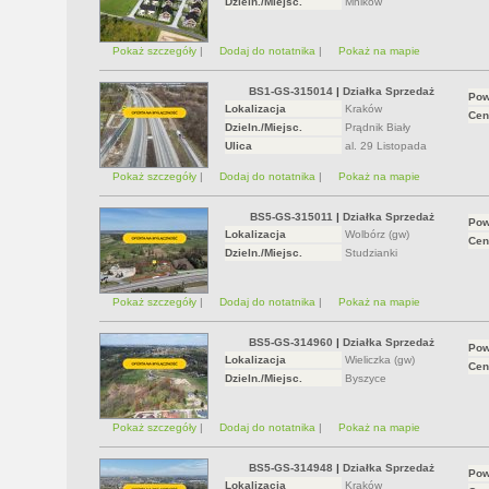
Dzieln./Miejsc.
Mników
Pokaż szczegóły
|
Dodaj do notatnika
|
Pokaż na mapie
BS1-GS-315014
|
Działka Sprzedaż
Pow
Lokalizacja
Kraków
Cen
Dzieln./Miejsc.
Prądnik Biały
Ulica
al. 29 Listopada
Pokaż szczegóły
|
Dodaj do notatnika
|
Pokaż na mapie
BS5-GS-315011
|
Działka Sprzedaż
Pow
Lokalizacja
Wolbórz (gw)
Cen
Dzieln./Miejsc.
Studzianki
Pokaż szczegóły
|
Dodaj do notatnika
|
Pokaż na mapie
BS5-GS-314960
|
Działka Sprzedaż
Pow
Lokalizacja
Wieliczka (gw)
Cen
Dzieln./Miejsc.
Byszyce
Pokaż szczegóły
|
Dodaj do notatnika
|
Pokaż na mapie
BS5-GS-314948
|
Działka Sprzedaż
Pow
Lokalizacja
Kraków