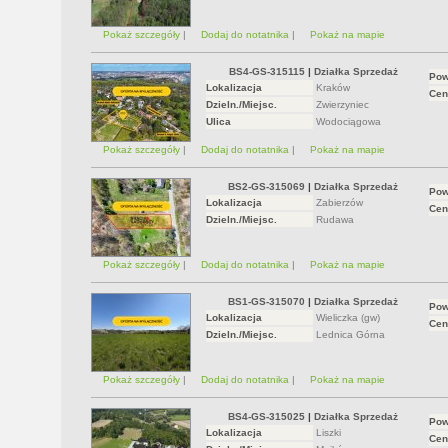
Pokaż szczegóły
|
Dodaj do notatnika
|
Pokaż na mapie
BS4-GS-315115
|
Działka Sprzedaż
Pow
Lokalizacja
Kraków
Cen
Dzieln./Miejsc.
Zwierzyniec
Ulica
Wodociągowa
Pokaż szczegóły
|
Dodaj do notatnika
|
Pokaż na mapie
BS2-GS-315069
|
Działka Sprzedaż
Pow
Lokalizacja
Zabierzów
Cen
Dzieln./Miejsc.
Rudawa
Pokaż szczegóły
|
Dodaj do notatnika
|
Pokaż na mapie
BS1-GS-315070
|
Działka Sprzedaż
Pow
Lokalizacja
Wieliczka (gw)
Cen
Dzieln./Miejsc.
Lednica Górna
Pokaż szczegóły
|
Dodaj do notatnika
|
Pokaż na mapie
BS4-GS-315025
|
Działka Sprzedaż
Pow
Lokalizacja
Liszki
Cen