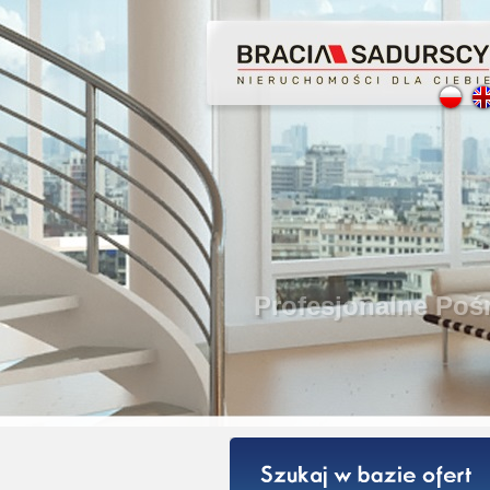
Prof
Bezp
Lice
Gwar