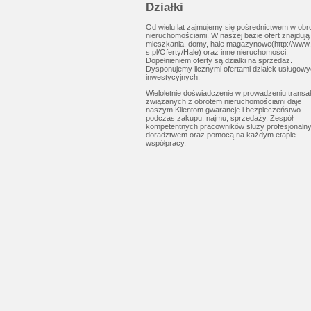
Działki
Od wielu lat zajmujemy się pośrednictwem w obr
nieruchomościami. W naszej bazie ofert znajdują 
mieszkania, domy, hale magazynowe(http://www.
s.pl/Oferty/Hale) oraz inne nieruchomości.
Dopełnieniem oferty są działki na sprzedaż.
Dysponujemy licznymi ofertami działek usługowy
inwestycyjnych.
Wieloletnie doświadczenie w prowadzeniu transak
związanych z obrotem nieruchomościami daje
naszym Klientom gwarancje i bezpieczeństwo
podczas zakupu, najmu, sprzedaży. Zespół
kompetentnych pracowników służy profesjonaln
doradztwem oraz pomocą na każdym etapie
współpracy.