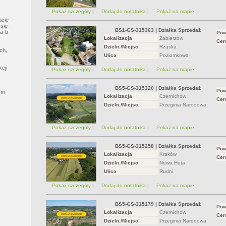
Pokaż szczegóły
|
Dodaj do notatnika
|
Pokaż na mapie
ocie
się
BS1-GS-315363
|
Działka Sprzedaż
a-b-
Pow
Lokalizacja
Zabierzów
Cen
Dzieln./Miejsc.
Rząska
ch,
Ulica
Poziomkowa
cji
Pokaż szczegóły
|
Dodaj do notatnika
|
Pokaż na mapie
BS5-GS-315320
|
Działka Sprzedaż
Pow
ym
Lokalizacja
Czernichów
Cen
Dzieln./Miejsc.
Przeginia Narodowa
Pokaż szczegóły
|
Dodaj do notatnika
|
Pokaż na mapie
BS5-GS-315258
|
Działka Sprzedaż
Pow
Lokalizacja
Kraków
Cen
Dzieln./Miejsc.
Nowa Huta
Ulica
Rudni
Pokaż szczegóły
|
Dodaj do notatnika
|
Pokaż na mapie
BS5-GS-315179
|
Działka Sprzedaż
Pow
Lokalizacja
Czernichów
Cen
Dzieln./Miejsc.
Przeginia Narodowa