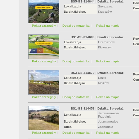
BS5-GS-314644
|
Działka Sprzedaż
Pow
Lokalizacja
Stryszawa
Cen
Dzieln./Miejsc.
Krzeszów
Pokaż szczegóły
|
Dodaj do notatnika
|
Pokaż na mapie
BS1-GS-314600
|
Działka Sprzedaż
Pow
Lokalizacja
Czernichów
Cen
Dzieln./Miejsc.
Kłokoczyn
Pokaż szczegóły
|
Dodaj do notatnika
|
Pokaż na mapie
BS3-GS-314570
|
Działka Sprzedaż
Pow
Lokalizacja
Liszki
Cen
Dzieln./Miejsc.
Mników
Pokaż szczegóły
|
Dodaj do notatnika
|
Pokaż na mapie
BS1-GS-314456
|
Działka Sprzedaż
Pow
Jerzmanowice-
Lokalizacja
Cen
Przeginia
Dzieln./Miejsc.
Jerzmanowice
Ulica
Zachodnia
Pokaż szczegóły
|
Dodaj do notatnika
|
Pokaż na mapie