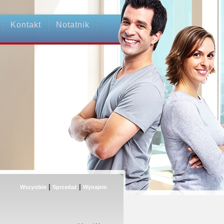
Kontakt
Notatnik
 OC
|
|
Wszystkie
Sprzedaż
Wynajem