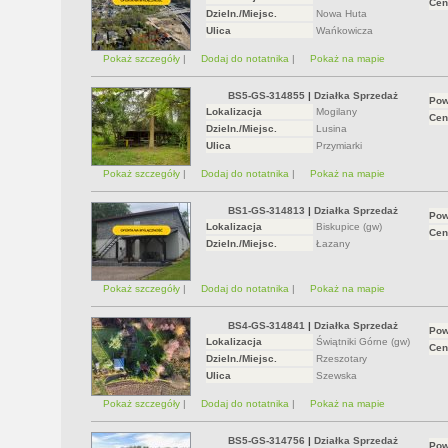
Cen
Dzieln./Miejsc.
Nowa Huta
Ulica
Wańkowicza
Pokaż szczegóły
|
Dodaj do notatnika
|
Pokaż na mapie
BS5-GS-314855
|
Działka Sprzedaż
Pow
Lokalizacja
Mogilany
Cen
Dzieln./Miejsc.
Lusina
Ulica
Przymiarki
Pokaż szczegóły
|
Dodaj do notatnika
|
Pokaż na mapie
BS1-GS-314813
|
Działka Sprzedaż
Pow
Lokalizacja
Biskupice (gw)
Cen
Dzieln./Miejsc.
Łazany
Pokaż szczegóły
|
Dodaj do notatnika
|
Pokaż na mapie
BS4-GS-314841
|
Działka Sprzedaż
Pow
Lokalizacja
Świątniki Górne (gw)
Cen
Dzieln./Miejsc.
Rzeszotary
Ulica
Szewska
Pokaż szczegóły
|
Dodaj do notatnika
|
Pokaż na mapie
BS5-GS-314756
|
Działka Sprzedaż
Pow