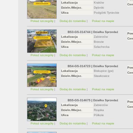
Lokalizacja
Kraków
Cen
Dzieln./Miejsc.
Dębniki
Ulica
Podgórki Tynieckie
Pokaż szczegóły
|
Dodaj do notatnika
|
Pokaż na mapie
BS3-GS-314744
|
Działka Sprzedaż
Pow
Lokalizacja
Zabierzów
Cen
Dzieln./Miejsc.
Brzezie
Ulica
Szlachecka
Pokaż szczegóły
|
Dodaj do notatnika
|
Pokaż na mapie
BS4-GS-314723
|
Działka Sprzedaż
Pow
Lokalizacja
Biskupice (gw)
Cen
Dzieln./Miejsc.
Sławkowice
Pokaż szczegóły
|
Dodaj do notatnika
|
Pokaż na mapie
BS5-GS-314675
|
Działka Sprzedaż
Pow
Lokalizacja
Zabierzów
Cen
Dzieln./Miejsc.
Rząska
Ulica
Półkole
Pokaż szczegóły
|
Dodaj do notatnika
|
Pokaż na mapie